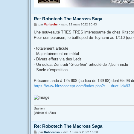
Re: Robotech The Macross Saga
M
par
Varitechs
»
sam. 12 mars 2022 10:43
e
s
Une nouveauté TRES TRES intéressante de chez Kitsconce
s
Pour comparaison, le battlepod de Toynami au 1/110 (qui e
a
g
e
- totalement articulé
- Majoritairement en métal
- Divers effets via des Leds
- Un soldat Zentradi "Gluu-Ger" articulé de 7,5cm inclu
- Socle d'exposition
Précommande à 125.90$ (au lieu de 139.9$) dont 65.9$ de
https://www.kitzconcept.com/index.php?r ... duct_id=93
Bastien
(Admin du Site)
Re: Robotech The Macross Saga
M
par
Robocross
»
dim. 13 mars 2022 15:58