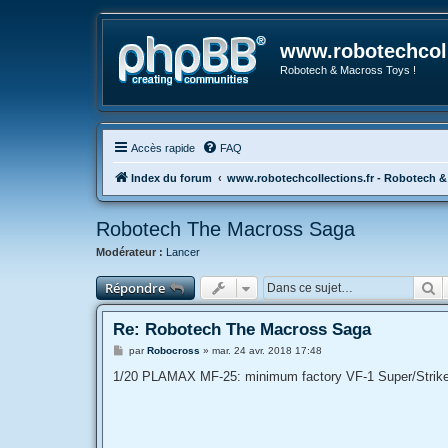
www.robotechcoll
Robotech & Macross Toys !
Accès rapide
FAQ
Index du forum
www.robotechcollections.fr - Robotech &
Robotech The Macross Saga
Modérateur :
Lancer
R
Répondre
Re: Robotech The Macross Saga
M
par
Robocross
»
mar. 24 avr. 2018 17:48
e
s
1/20 PLAMAX MF-25: minimum factory VF-1 Super/Strike
s
a
g
e