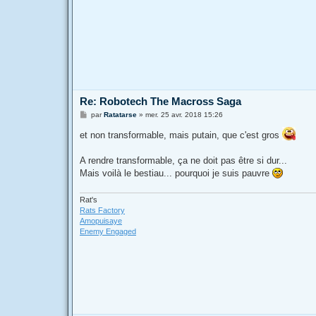
Re: Robotech The Macross Saga
M
par
Ratatarse
»
mer. 25 avr. 2018 15:26
e
s
et non transformable, mais putain, que c'est gros
s
a
g
A rendre transformable, ça ne doit pas être si dur...
e
Mais voilà le bestiau... pourquoi je suis pauvre
Rat's
Rats Factory
Amopuisaye
Enemy Engaged