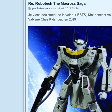
Re: Robotech The Macross Saga
M
par
Robocross
»
dim. 8 juil. 2018 01:24
e
s
Je viens seulement de le voir sur BBTS, Kitz concept va so
s
Valkyrie Chez Kids logic en 2019
a
g
e