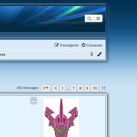
Rechercher
Recherche avancée
S’enregistrer
Connexion
ross
Page
11
sur
11
1
7
8
9
10
11
Précédente
263 messages
…