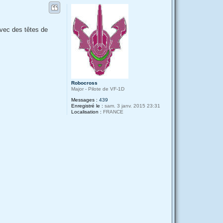
a
u
c
t
t
e
r
avec des têtes de
R
a
t
a
t
a
r
s
e
Robocross
Major - Pilote de VF-1D
Messages :
439
Enregistré le :
sam. 3 janv. 2015 23:31
Localisation :
FRANCE