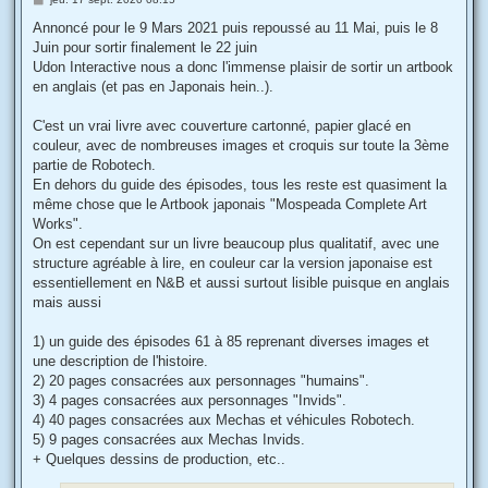
e
s
Annoncé pour le 9 Mars 2021 puis repoussé au 11 Mai, puis le 8
s
Juin pour sortir finalement le 22 juin
a
g
Udon Interactive nous a donc l'immense plaisir de sortir un artbook
e
en anglais (et pas en Japonais hein..).
C'est un vrai livre avec couverture cartonné, papier glacé en
couleur, avec de nombreuses images et croquis sur toute la 3ème
partie de Robotech.
En dehors du guide des épisodes, tous les reste est quasiment la
même chose que le Artbook japonais "Mospeada Complete Art
Works".
On est cependant sur un livre beaucoup plus qualitatif, avec une
structure agréable à lire, en couleur car la version japonaise est
essentiellement en N&B et aussi surtout lisible puisque en anglais
mais aussi
1) un guide des épisodes 61 à 85 reprenant diverses images et
une description de l'histoire.
2) 20 pages consacrées aux personnages "humains".
3) 4 pages consacrées aux personnages "Invids".
4) 40 pages consacrées aux Mechas et véhicules Robotech.
5) 9 pages consacrées aux Mechas Invids.
+ Quelques dessins de production, etc..