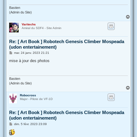
Bastien
(Admin du Site)
H
a
Varitechs
u
Amiral du SDF4 - Site Admin
t
Re: [ Art Book ] Robotech Genesis Climber Mospeada
(udon entertainement)
M
mar. 24 janv. 2023 21:21
e
s
mise à jour des photos
s
a
g
e
Bastien
(Admin du Site)
H
a
Robocross
u
Major - Pilote de VF-1D
t
Re: [ Art Book ] Robotech Genesis Climber Mospeada
(udon entertainement)
M
dim. 5 févr. 2023 23:09
e
s
s