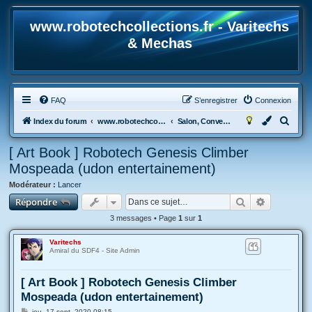
www.robotechcollections.fr - Varitechs
& Mechas
FAQ
S’enregistrer
Connexion
R
Index du forum
www.robotechcollections.fr - Robotech & Macross Toys French Forum !!!
Salon, Convention, Art book, mangas, dessins, Fan-fic...
e
[ Art Book ] Robotech Genesis Climber
c
Mospeada (udon entertainement)
h
Modérateur :
Lancer
e
Rechercher
Recherche
Répondre
r
3 messages • Page
1
sur
1
c
h
Varitechs
Amiral du SDF4 - Site Admin
e
r
[ Art Book ] Robotech Genesis Climber
Mospeada (udon entertainement)
M
jeu. 17 sept. 2020 08:15