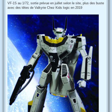
s
VF-1S au 1/72, sortie prévue en juillet selon le site, plus des buste
a
g
avec des têtes de Valkyrie Chez Kids logic en 2019
e