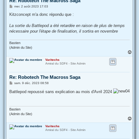
Re: Robotech The Macross Saga
M
mer. 2 août 2023 17:03
e
s
Kitzconcept m'a donc répondu que :
s
a
g
La sortie du Battlepod a été retardée en raison de plus de temps
e
nécessaire pour l'étape de finalisation, il sortira en novembre
Bastien
(Admin du Site)
H
a
Varitechs
u
Amiral du SDF4 - Site Admin
t
Re: Robotech The Macross Saga
M
sam. 9 déc. 2023 08:58
e
s
Battlepod repoussé sans explication au mois d'Avril 2024
s
a
g
e
Bastien
(Admin du Site)
H
a
Varitechs
u
Amiral du SDF4 - Site Admin
t