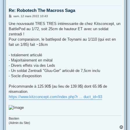
Re: Robotech The Macross Saga
M
sam. 12 mars 2022 10:43
e
s
Une nouveauté TRES TRES intéressante de chez Kitsconcept, un
s
BattlePod au 1/72, soit 25cm de hauteur ET avec un soldat
a
g
zentradi !
e
Pour comparaison, le battlepod de Toynami au 1/110 (qui est en
fait un 1/85) fait ~18cm
- totalement articulé
- Majoritairement en métal
- Divers effets via des Leds
- Un soldat Zentradi "Gluu-Ger" articulé de 7,5cm inclu
- Socle d'exposition
Précommande à 125.90$ (au lieu de 139.9$) dont 65.9$ de
réservation.
https://www.kitzconcept.com/index.php?r ... duct_id=93
Bastien
(Admin du Site)
H