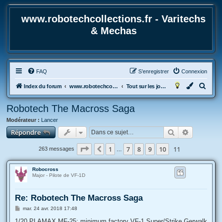
www.robotechcollections.fr - Varitechs
& Mechas
FAQ
S’enregistrer
Connexion
R
Index du forum
www.robotechcollections.fr - Robotech & Macross Toys French Forum !!!
Tout sur les jouets & maquettes Robotech et Macross
e
Robotech The Macross Saga
c
Modérateur :
Lancer
h
Rechercher
Recherche
Répondre
e
r
Page
11
sur
11
1
7
8
9
10
11
Précédente
263 messages
…
c
h
Robocross
Major - Pilote de VF-1D
e
r
Re: Robotech The Macross Saga
M
mar. 24 avr. 2018 17:48
e
s
1/20 PLAMAX MF-25: minimum factory VF-1 Super/Strike Gerwalk