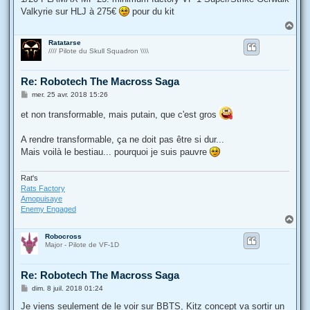
s
Valkyrie sur HLJ à 275€
pour du kit
a
g
H
e
a
Ratatarse
u
//// Pilote du Skull Squadron \\\\
t
Re: Robotech The Macross Saga
M
mer. 25 avr. 2018 15:26
e
s
et non transformable, mais putain, que c'est gros
s
a
g
A rendre transformable, ça ne doit pas être si dur...
e
Mais voilà le bestiau... pourquoi je suis pauvre
Rat's
Rats Factory
Amopuisaye
Enemy Engaged
H
a
Robocross
u
Major - Pilote de VF-1D
t
Re: Robotech The Macross Saga
M
dim. 8 juil. 2018 01:24
e
s
Je viens seulement de le voir sur BBTS, Kitz concept va sortir un