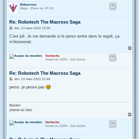
a
Robocross
u
Major - Pilote de VF-1D
t
Re: Robotech The Macross Saga
M
dim. 13 mars 2022 15:58
e
s
C'est joli. Je me demande si le perso rentre dans le regult, ça
s
m'étonnerait.
a
g
H
e
a
Varitechs
u
Amiral du SDF4 - Site Admin
t
Re: Robotech The Macross Saga
M
dim. 13 mars 2022 22:49
e
s
perso..je pense pas
s
a
g
e
Bastien
(Admin du Site)
H
a
Varitechs
u
Amiral du SDF4 - Site Admin
t