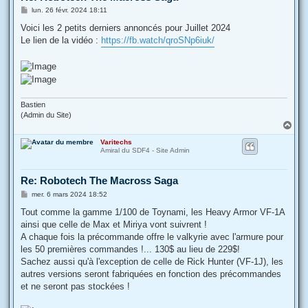
M
lun. 26 févr. 2024 18:11
e
s
Voici les 2 petits derniers annoncés pour Juillet 2024
s
Le lien de la vidéo :
https://fb.watch/qroSNp6iuk/
a
g
e
Bastien
(Admin du Site)
H
a
Varitechs
u
Amiral du SDF4 - Site Admin
t
Re: Robotech The Macross Saga
M
mer. 6 mars 2024 18:52
e
s
Tout comme la gamme 1/100 de Toynami, les Heavy Armor VF-1A
s
ainsi que celle de Max et Miriya vont suivrent !
a
g
A chaque fois la précommande offre le valkyrie avec l'armure pour
e
les 50 premières commandes !... 130$ au lieu de 229$!
Sachez aussi qu'à l'exception de celle de Rick Hunter (VF-1J), les
autres versions seront fabriquées en fonction des précommandes
et ne seront pas stockées !