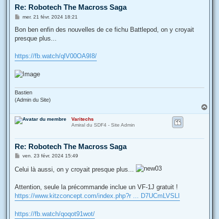
Re: Robotech The Macross Saga
M
mer. 21 févr. 2024 18:21
e
s
Bon ben enfin des nouvelles de ce fichu Battlepod, on y croyait
s
presque plus...
a
g
e
https://fb.watch/qlV00OA9I8/
Bastien
(Admin du Site)
H
a
Varitechs
u
Amiral du SDF4 - Site Admin
t
Re: Robotech The Macross Saga
M
ven. 23 févr. 2024 15:49
e
s
Celui là aussi, on y croyait presque plus...
s
a
g
Attention, seule la précommande inclue un VF-1J gratuit !
e
https://www.kitzconcept.com/index.php?r ... D7UCmLVSLI
https://fb.watch/qoqot91wot/