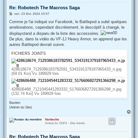
Re: Robotech The Macross Saga
M
ven. 23 févr. 2024 15:57
e
s
Comme je l'ai indiqué sur Facebook, le Battlepod a subit quelques
s
améliorations, cependant discrètement, le descriptif à changé, le
a
g
displaystand a disparu de la liste des accessoires.
e
De plus, dans la vidéo du VF-1J Heavy Armor, on apprend que les
autres Battlepod devrait suivre.
FICHIERS JOINTS
428618674_7129386183782591_5343191379187965433_n.jpg
(69.01 Kio) Vu 189929 fois
428606488_7121045441283332_5176606827291366298_n.jpg
(132.74 Kio) Vu 189929 fois
Bastien
(Admin du Site)
H
a
Varitechs
u
Amiral du SDF4 - Site Admin
t
Re: Robotech The Macross Saga