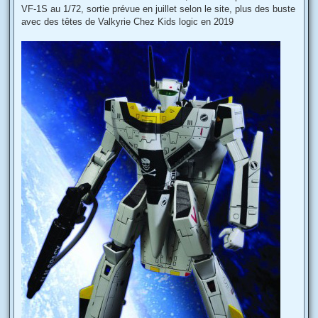
s
VF-1S au 1/72, sortie prévue en juillet selon le site, plus des buste
a
g
avec des têtes de Valkyrie Chez Kids logic en 2019
e