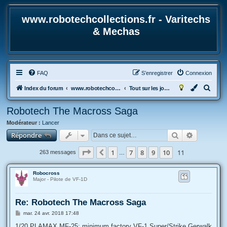
www.robotechcollections.fr - Varitechs
& Mechas
FAQ
S’enregistrer
Connexion
R
Index du forum
www.robotechcollections.fr - Robotech & Macross Toys French Forum !!!
Tout sur les jouets & maquettes Robotech et Macross
e
Robotech The Macross Saga
c
Modérateur :
Lancer
h
Rechercher
Recherche
Répondre
e
r
Page
11
sur
11
1
7
8
9
10
11
Précédente
263 messages
…
c
h
Robocross
Major - Pilote de VF-1D
e
r
Re: Robotech The Macross Saga
M
mar. 24 avr. 2018 17:48
e
s
1/20 PLAMAX MF-25: minimum factory VF-1 Super/Strike Gerwalk