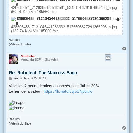
428618674_7129386183782591_5343191379187965433_n.jpg
(69.01 Kio) Vu 185660 fois
428606488_7121045441283332_5176606827291366298_n.jpg
(132.74 Kio) Vu 185660 fois
Bastien
(Admin du Site)
H
a
Varitechs
u
Amiral du SDF4 - Site Admin
t
Re: Robotech The Macross Saga
M
lun. 26 févr. 2024 18:11
e
s
Voici les 2 petits derniers annoncés pour Juillet 2024
s
Le lien de la vidéo :
https://fb.watch/qroSNp6iuk/
a
g
e
Bastien
(Admin du Site)
H
a