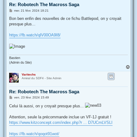
Re: Robotech The Macross Saga
M
mer. 21 févr. 2024 18:21
e
s
Bon ben enfin des nouvelles de ce fichu Battlepod, on y croyait
s
presque plus...
a
g
e
https://fb.watch/qlV00OA9I8/
Bastien
(Admin du Site)
H
a
Varitechs
u
Amiral du SDF4 - Site Admin
t
Re: Robotech The Macross Saga
M
ven. 23 févr. 2024 15:49
e
s
Celui là aussi, on y croyait presque plus...
s
a
g
Attention, seule la précommande inclue un VF-1J gratuit !
e
https://www.kitzconcept.com/index.php?r ... D7UCmLVSLI
https://fb.watch/qoqot91wot/