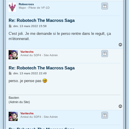
a
Robocross
u
Major - Pilote de VF-1D
t
Re: Robotech The Macross Saga
M
dim. 13 mars 2022 15:58
e
s
C'est joli. Je me demande si le perso rentre dans le regult, ça
s
m'étonnerait.
a
g
H
e
a
Varitechs
u
Amiral du SDF4 - Site Admin
t
Re: Robotech The Macross Saga
M
dim. 13 mars 2022 22:49
e
s
perso..je pense pas
s
a
g
e
Bastien
(Admin du Site)
H
a
Varitechs
u
Amiral du SDF4 - Site Admin
t