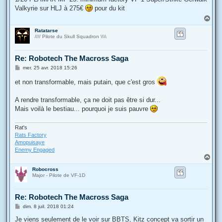
s
Valkyrie sur HLJ à 275€
pour du kit
a
g
H
e
a
Ratatarse
u
//// Pilote du Skull Squadron \\\\
t
Re: Robotech The Macross Saga
M
mer. 25 avr. 2018 15:26
e
s
et non transformable, mais putain, que c'est gros
s
a
g
A rendre transformable, ça ne doit pas être si dur...
e
Mais voilà le bestiau... pourquoi je suis pauvre
Rat's
Rats Factory
Amopuisaye
Enemy Engaged
H
a
Robocross
u
Major - Pilote de VF-1D
t
Re: Robotech The Macross Saga
M
dim. 8 juil. 2018 01:24
e
s
Je viens seulement de le voir sur BBTS, Kitz concept va sortir un