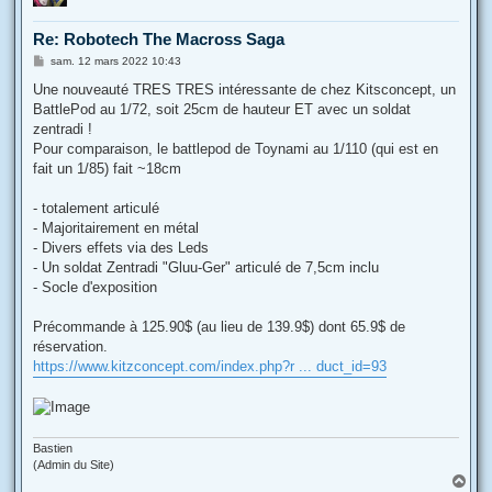
Re: Robotech The Macross Saga
M
sam. 12 mars 2022 10:43
e
s
Une nouveauté TRES TRES intéressante de chez Kitsconcept, un
s
BattlePod au 1/72, soit 25cm de hauteur ET avec un soldat
a
g
zentradi !
e
Pour comparaison, le battlepod de Toynami au 1/110 (qui est en
fait un 1/85) fait ~18cm
- totalement articulé
- Majoritairement en métal
- Divers effets via des Leds
- Un soldat Zentradi "Gluu-Ger" articulé de 7,5cm inclu
- Socle d'exposition
Précommande à 125.90$ (au lieu de 139.9$) dont 65.9$ de
réservation.
https://www.kitzconcept.com/index.php?r ... duct_id=93
Bastien
(Admin du Site)
H