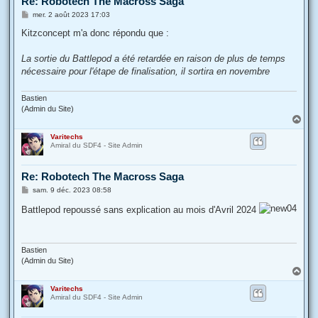
Re: Robotech The Macross Saga
M
mer. 2 août 2023 17:03
e
s
Kitzconcept m'a donc répondu que :
s
a
g
La sortie du Battlepod a été retardée en raison de plus de temps
e
nécessaire pour l'étape de finalisation, il sortira en novembre
Bastien
(Admin du Site)
H
a
Varitechs
u
Amiral du SDF4 - Site Admin
t
Re: Robotech The Macross Saga
M
sam. 9 déc. 2023 08:58
e
s
Battlepod repoussé sans explication au mois d'Avril 2024
s
a
g
e
Bastien
(Admin du Site)
H
a
Varitechs
u
Amiral du SDF4 - Site Admin
t