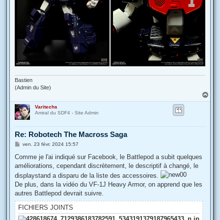
Bastien
(Admin du Site)
H
a
Varitechs
u
Amiral du SDF4 - Site Admin
t
Re: Robotech The Macross Saga
M
ven. 23 févr. 2024 15:57
e
s
Comme je l'ai indiqué sur Facebook, le Battlepod a subit quelques
s
améliorations, cependant discrètement, le descriptif à changé, le
a
g
displaystand a disparu de la liste des accessoires.
e
De plus, dans la vidéo du VF-1J Heavy Armor, on apprend que les
autres Battlepod devrait suivre.
FICHIERS JOINTS