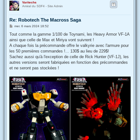
Varitechs
u
Amiral du SDF4 - Site Admin
t
Re: Robotech The Macross Saga
M
mer. 6 mars 2024 18:52
e
s
Tout comme la gamme 1/100 de Toynami, les Heavy Armor VF-1A
s
ainsi que celle de Max et Miriya vont suivrent !
a
g
A chaque fois la précommande offre le valkyrie avec l'armure pour
e
les 50 premières commandes !... 130$ au lieu de 229$!
Sachez aussi qu'à l'exception de celle de Rick Hunter (VF-1J), les
autres versions seront fabriquées en fonction des précommandes
et ne seront pas stockées !