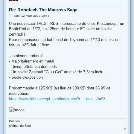
Re: Robotech The Macross Saga
M
sam. 12 mars 2022 10:43
e
s
Une nouveauté TRES TRES intéressante de chez Kitsconcept, un
s
BattlePod au 1/72, soit 25cm de hauteur ET avec un soldat
a
g
zentradi !
e
Pour comparaison, le battlepod de Toynami au 1/110 (qui est en
fait un 1/85) fait ~18cm
- totalement articulé
- Majoritairement en métal
- Divers effets via des Leds
- Un soldat Zentradi "Gluu-Ger" articulé de 7,5cm inclu
- Socle d'exposition
Précommande à 125.90$ (au lieu de 139.9$) dont 65.9$ de
réservation.
https://www.kitzconcept.com/index.php?r ... duct_id=93
Bastien
(Admin du Site)
H