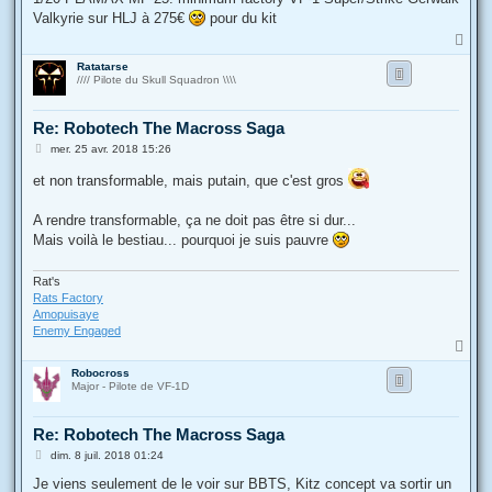
s
Valkyrie sur HLJ à 275€
pour du kit
a
g
H
e
a
Ratatarse
u
//// Pilote du Skull Squadron \\\\
t
Re: Robotech The Macross Saga
M
mer. 25 avr. 2018 15:26
e
s
et non transformable, mais putain, que c'est gros
s
a
g
A rendre transformable, ça ne doit pas être si dur...
e
Mais voilà le bestiau... pourquoi je suis pauvre
Rat's
Rats Factory
Amopuisaye
Enemy Engaged
H
a
Robocross
u
Major - Pilote de VF-1D
t
Re: Robotech The Macross Saga
M
dim. 8 juil. 2018 01:24
e
s
Je viens seulement de le voir sur BBTS, Kitz concept va sortir un