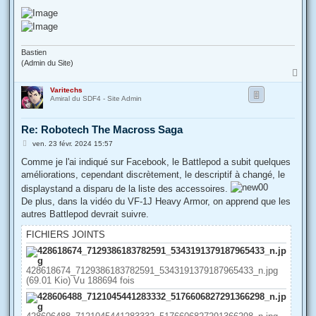
Bastien
(Admin du Site)
H
a
Varitechs
u
Amiral du SDF4 - Site Admin
t
Re: Robotech The Macross Saga
M
ven. 23 févr. 2024 15:57
e
s
Comme je l'ai indiqué sur Facebook, le Battlepod a subit quelques
s
améliorations, cependant discrètement, le descriptif à changé, le
a
g
displaystand a disparu de la liste des accessoires.
e
De plus, dans la vidéo du VF-1J Heavy Armor, on apprend que les
autres Battlepod devrait suivre.
FICHIERS JOINTS
428618674_7129386183782591_5343191379187965433_n.jpg
(69.01 Kio) Vu 188694 fois