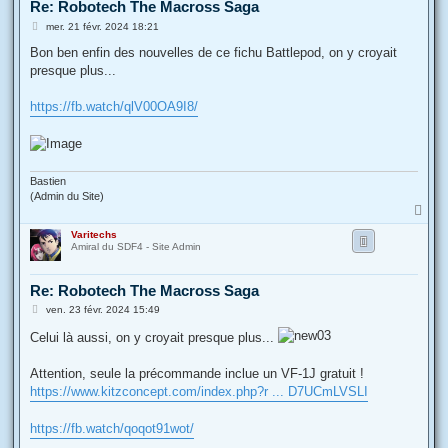
Re: Robotech The Macross Saga
M
mer. 21 févr. 2024 18:21
e
s
Bon ben enfin des nouvelles de ce fichu Battlepod, on y croyait
s
presque plus...
a
g
e
https://fb.watch/qlV00OA9I8/
Bastien
(Admin du Site)
H
a
Varitechs
u
Amiral du SDF4 - Site Admin
t
Re: Robotech The Macross Saga
M
ven. 23 févr. 2024 15:49
e
s
Celui là aussi, on y croyait presque plus...
s
a
g
Attention, seule la précommande inclue un VF-1J gratuit !
e
https://www.kitzconcept.com/index.php?r ... D7UCmLVSLI
https://fb.watch/qoqot91wot/