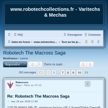
www.robotechcollections.fr - Varitechs
& Mechas
FAQ
S’enregistrer
Connexion
R
Index du forum
www.robotechcollections.fr - Robotech & Macross Toys French Forum !!!
Tout sur les jouets & maquettes Robotech et Macross
e
Robotech The Macross Saga
c
Modérateur :
Lancer
h
Rechercher
Recherche
Répondre
e
r
Page
11
sur
11
1
7
8
9
10
11
Précédente
263 messages
…
c
h
Robocross
Major - Pilote de VF-1D
e
r
Re: Robotech The Macross Saga
M
mar. 24 avr. 2018 17:48
e
s
1/20 PLAMAX MF-25: minimum factory VF-1 Super/Strike Gerwalk