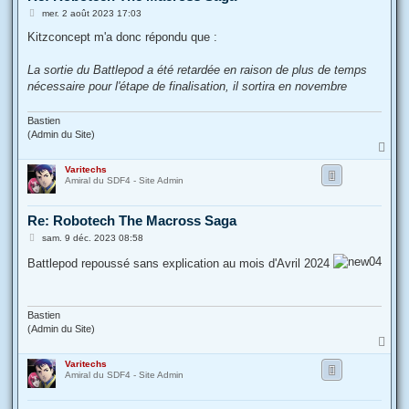
M
mer. 2 août 2023 17:03
e
s
Kitzconcept m'a donc répondu que :
s
a
g
La sortie du Battlepod a été retardée en raison de plus de temps
e
nécessaire pour l'étape de finalisation, il sortira en novembre
Bastien
(Admin du Site)
H
a
Varitechs
u
Amiral du SDF4 - Site Admin
t
Re: Robotech The Macross Saga
M
sam. 9 déc. 2023 08:58
e
s
Battlepod repoussé sans explication au mois d'Avril 2024
s
a
g
e
Bastien
(Admin du Site)
H
a
Varitechs
u
Amiral du SDF4 - Site Admin
t