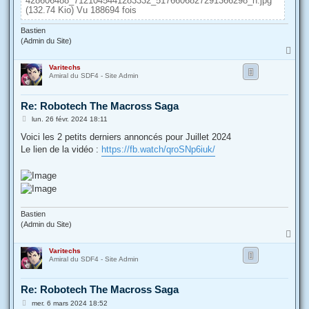
428606488_7121045441283332_5176606827291366298_n.jpg
(132.74 Kio) Vu 188694 fois
Bastien
(Admin du Site)
H
a
Varitechs
u
Amiral du SDF4 - Site Admin
t
Re: Robotech The Macross Saga
M
lun. 26 févr. 2024 18:11
e
s
Voici les 2 petits derniers annoncés pour Juillet 2024
s
Le lien de la vidéo :
https://fb.watch/qroSNp6iuk/
a
g
e
Bastien
(Admin du Site)
H
a
Varitechs
u
Amiral du SDF4 - Site Admin
t
Re: Robotech The Macross Saga
M
mer. 6 mars 2024 18:52