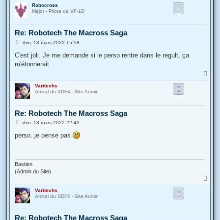
a
Robocross
u
Major - Pilote de VF-1D
t
Re: Robotech The Macross Saga
M
dim. 13 mars 2022 15:58
e
s
C'est joli. Je me demande si le perso rentre dans le regult, ça
s
m'étonnerait.
a
g
H
e
a
Varitechs
u
Amiral du SDF4 - Site Admin
t
Re: Robotech The Macross Saga
M
dim. 13 mars 2022 22:49
e
s
perso..je pense pas
s
a
g
e
Bastien
(Admin du Site)
H
a
Varitechs
u
Amiral du SDF4 - Site Admin
t
Re: Robotech The Macross Saga