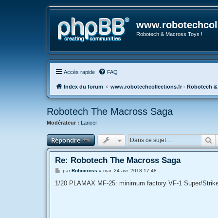
www.robotechcoll
Robotech & Macross Toys !
Accès rapide
FAQ
Index du forum
www.robotechcollections.fr - Robotech &
Robotech The Macross Saga
Modérateur :
Lancer
R
Répondre
Re: Robotech The Macross Saga
M
par
Robocross
»
mar. 24 avr. 2018 17:48
e
s
1/20 PLAMAX MF-25: minimum factory VF-1 Super/Strike
s
a
g
e