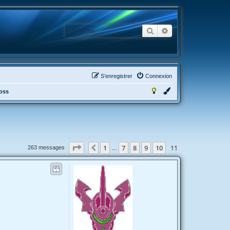
Rechercher
Recherche avancée
S’enregistrer
Connexion
ross
Page
11
sur
11
1
7
8
9
10
11
Précédente
263 messages
…