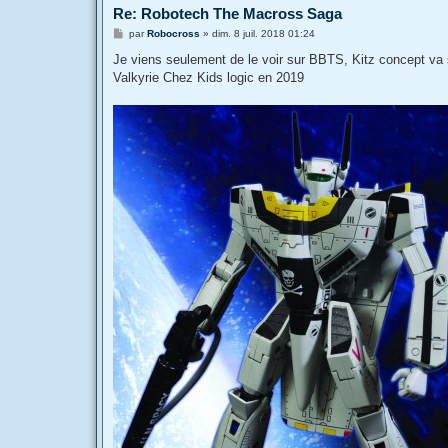
Re: Robotech The Macross Saga
M
par
Robocross
»
dim. 8 juil. 2018 01:24
e
s
Je viens seulement de le voir sur BBTS, Kitz concept va so
s
Valkyrie Chez Kids logic en 2019
a
g
e