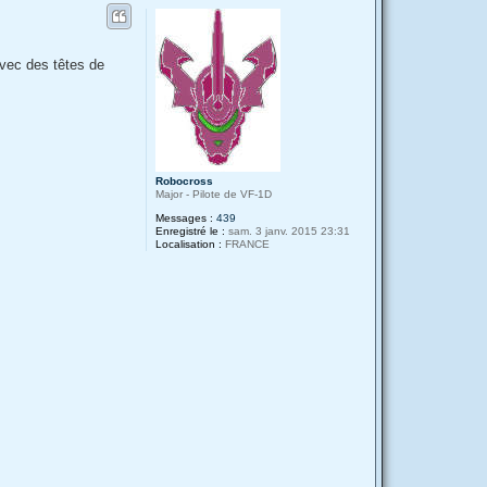
a
u
c
t
t
e
r
avec des têtes de
R
a
t
a
t
a
r
s
e
Robocross
Major - Pilote de VF-1D
Messages :
439
Enregistré le :
sam. 3 janv. 2015 23:31
Localisation :
FRANCE