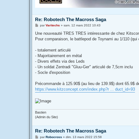
Re: Robotech The Macross Saga
M
par
Varitechs
»
sam. 12 mars 2022 10:43
e
s
Une nouveauté TRES TRES intéressante de chez Kitsconce
s
Pour comparaison, le battlepod de Toynami au 1/110 (qui e
a
g
e
- totalement articulé
- Majoritairement en métal
- Divers effets via des Leds
- Un soldat Zentradi "Gluu-Ger" articulé de 7,5cm inclu
- Socle d'exposition
Précommande à 125.90$ (au lieu de 139.9$) dont 65.9$ de
https://www.kitzconcept.com/index.php?r ... duct_id=93
Bastien
(Admin du Site)
Re: Robotech The Macross Saga
M
par
Robocross
»
dim. 13 mars 2022 15:58