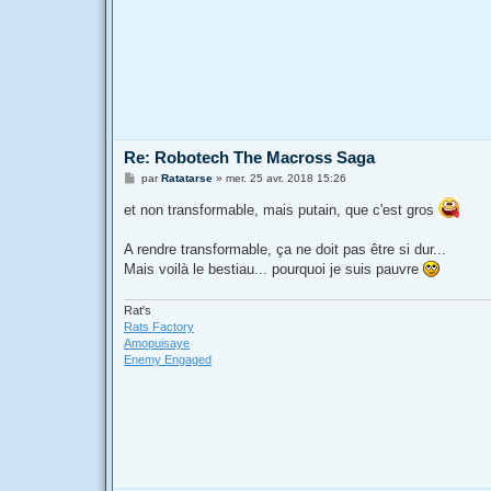
Re: Robotech The Macross Saga
M
par
Ratatarse
»
mer. 25 avr. 2018 15:26
e
s
et non transformable, mais putain, que c'est gros
s
a
g
A rendre transformable, ça ne doit pas être si dur...
e
Mais voilà le bestiau... pourquoi je suis pauvre
Rat's
Rats Factory
Amopuisaye
Enemy Engaged