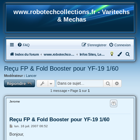
www.robotechcollections.fr - Varitechs
& Mechas
FAQ
S’enregistrer
Connexion
R
Index du forum
www.robotechcollections.fr - Robotech & Macross Toys French Forum !!!
Infos Sites, Le site vous a rendu service? Présentation des nouveaux ?
e
Reçu FP & Fold Booster pour YF-19 1/60
c
Modérateur :
Lancer
h
Rechercher
Recherche
Répondre
e
1 message • Page
1
sur
1
r
c
Jerome
h
e
Reçu FP & Fold Booster pour YF-19 1/60
r
M
lun. 16 juil. 2007 06:52
e
s
Bonjour,
s