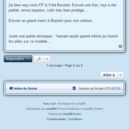
a
g
j'ai bien reçu mon FP & Fold Booster. Encore une fois, tout a été
e
parfait, envoi express, colis très bien protégé....
Encore un grand merci à Bastien pour son sérieux.
Juste une petite remarque : Yamato aurait quand même pu fournir
les piles sur ce modèle....
H
a
u
Répondre
t
1 message • Page
1
sur
1
Aller à
Index du forum
Heures au format
UTC+02:00
Aero
style developed for phpBB
Développé par
phpBB
® Forum Software © phpBB Limited
Traduit par
phpBB-fr.com
Confidentialité
|
Conditions