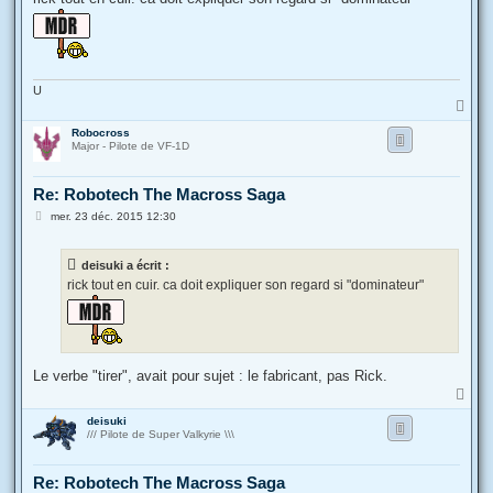
s
a
g
e
U
H
a
Robocross
u
Major - Pilote de VF-1D
t
Re: Robotech The Macross Saga
M
mer. 23 déc. 2015 12:30
e
s
s
deisuki a écrit :
a
g
rick tout en cuir. ca doit expliquer son regard si "dominateur"
e
Le verbe "tirer", avait pour sujet : le fabricant, pas Rick.
H
a
deisuki
u
/// Pilote de Super Valkyrie \\\
t
Re: Robotech The Macross Saga