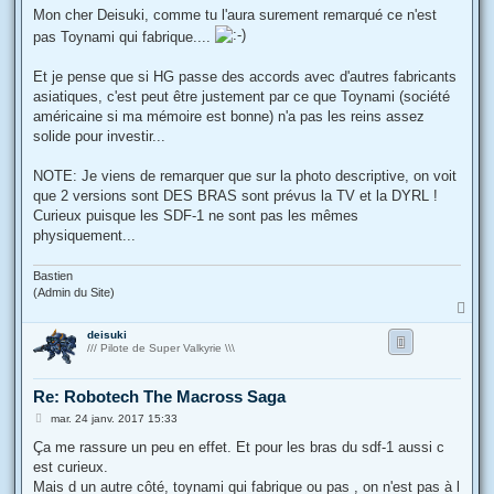
s
Mon cher Deisuki, comme tu l'aura surement remarqué ce n'est
s
pas Toynami qui fabrique....
a
g
e
Et je pense que si HG passe des accords avec d'autres fabricants
asiatiques, c'est peut être justement par ce que Toynami (société
américaine si ma mémoire est bonne) n'a pas les reins assez
solide pour investir...
NOTE: Je viens de remarquer que sur la photo descriptive, on voit
que 2 versions sont DES BRAS sont prévus la TV et la DYRL !
Curieux puisque les SDF-1 ne sont pas les mêmes
physiquement...
Bastien
(Admin du Site)
H
a
deisuki
u
/// Pilote de Super Valkyrie \\\
t
Re: Robotech The Macross Saga
M
mar. 24 janv. 2017 15:33
e
s
Ça me rassure un peu en effet. Et pour les bras du sdf-1 aussi c
s
est curieux.
a
g
Mais d un autre côté, toynami qui fabrique ou pas , on n'est pas à l