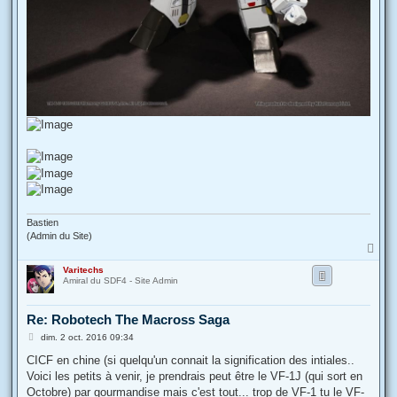
Bastien
(Admin du Site)
H
a
Varitechs
u
Amiral du SDF4 - Site Admin
t
Re: Robotech The Macross Saga
M
dim. 2 oct. 2016 09:34
e
s
CICF en chine (si quelqu'un connait la signification des intiales..
s
Voici les petits à venir, je prendrais peut être le VF-1J (qui sort en
a
g
Octobre) par gourmandise mais c'est tout... trop de VF-1 tu le VF-