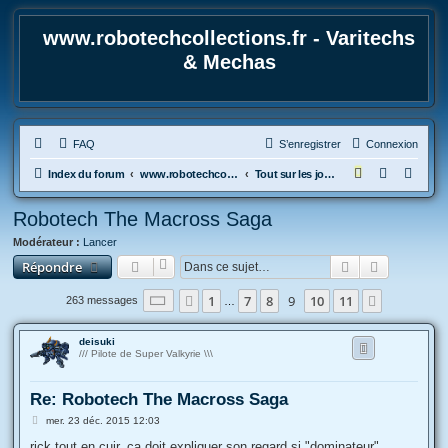
www.robotechcollections.fr - Varitechs
& Mechas
FAQ
S’enregistrer
Connexion
R
Index du forum
www.robotechcollections.fr - Robotech & Macross Toys French Forum !!!
Tout sur les jouets & maquettes Robotech et Macross
e
Robotech The Macross Saga
c
Modérateur :
Lancer
h
Rechercher
Recherche
Répondre
e
r
Page
9
sur
11
1
7
8
9
10
11
Précédente
Suivante
263 messages
…
c
h
deisuki
/// Pilote de Super Valkyrie \\\
e
r
Re: Robotech The Macross Saga
M
mer. 23 déc. 2015 12:03
e
s
rick tout en cuir. ca doit expliquer son regard si "dominateur"