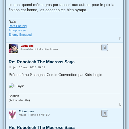
e
s
ils sont quand même gros par rapport aux autres, pour le prix la
s
finition est bonne, les accessoires bien sympa...
a
g
e
Rat's
Rats Factory
Amopuisaye
Enemy Engaged
H
a
Varitechs
u
Amiral du SDF4 - Site Admin
t
Re: Robotech The Macross Saga
M
jeu. 10 nov. 2016 16:41
e
s
Présenté au Shanghai Comic Convention par Kids Logic
s
a
g
e
Bastien
(Admin du Site)
H
a
Robocross
u
Major - Pilote de VF-1D
t
Re: Robotech The Macross Saga