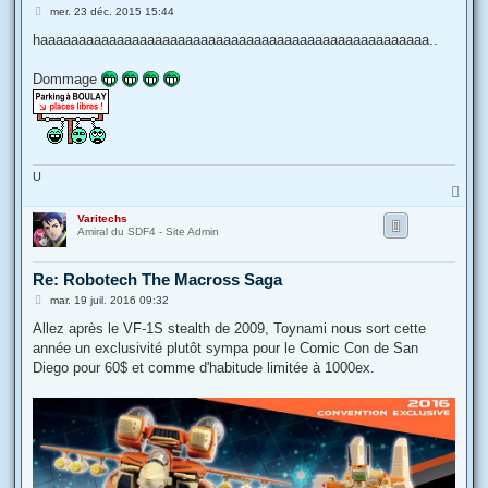
M
mer. 23 déc. 2015 15:44
e
s
haaaaaaaaaaaaaaaaaaaaaaaaaaaaaaaaaaaaaaaaaaaaaaaaaaa..
s
a
g
Dommage
e
U
H
a
Varitechs
u
Amiral du SDF4 - Site Admin
t
Re: Robotech The Macross Saga
M
mar. 19 juil. 2016 09:32
e
s
Allez après le VF-1S stealth de 2009, Toynami nous sort cette
s
année un exclusivité plutôt sympa pour le Comic Con de San
a
g
Diego pour 60$ et comme d'habitude limitée à 1000ex.
e