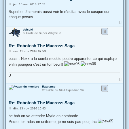
M
jeu. 10 nov. 2016 17:33
e
s
Superbe. J’aimerais aussi voir le résultat avec le casque sur
s
chaque persos.
a
g
H
e
a
deisuki
u
/// Pilote de Super Valkyrie \\\
t
Re: Robotech The Macross Saga
M
ven. 11 nov. 2016 07:53
e
s
ouais . Nexx a la combi modele poutre apparente, ce qui expliqie
s
enfin pourquoi c'est un tombeur!!
a
g
e
U
H
a
Ratatarse
u
//// Pilote du Skull Squadron \\\\
t
Re: Robotech The Macross Saga
M
dim. 13 nov. 2016 16:43
e
s
he bah on va attendre Myria en combarde...
s
Perso, les ados en uniforme, je ne suis pas pour, tac
a
g
e