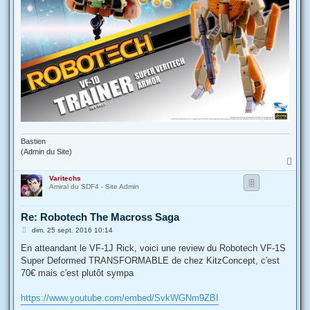
Bastien
(Admin du Site)
H
a
Varitechs
u
Amiral du SDF4 - Site Admin
t
Re: Robotech The Macross Saga
M
dim. 25 sept. 2016 10:14
e
s
En atteandant le VF-1J Rick, voici une review du Robotech VF-1S
s
Super Deformed TRANSFORMABLE de chez KitzConcept, c'est
a
g
70€ mais c'est plutôt sympa
e
https://www.youtube.com/embed/SvkWGNm9ZBI