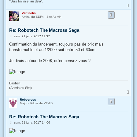
"Vers l'infini et au dela".
H
a
Varitechs
u
Amiral du SDF4 - Site Admin
t
Re: Robotech The Macross Saga
M
sam. 21 janv. 2017 11:37
e
s
Confirmation du lancement, toujours pas de prix mais
s
transformable et au 1/2000 soit entre 50 et 60cm.
a
g
e
Je dirais autour de 200$, qu'en pensez vous ?
Bastien
(Admin du Site)
H
a
Robocross
u
Major - Pilote de VF-1D
t
Re: Robotech The Macross Saga
M
sam. 21 janv. 2017 14:06
e
s
s
a