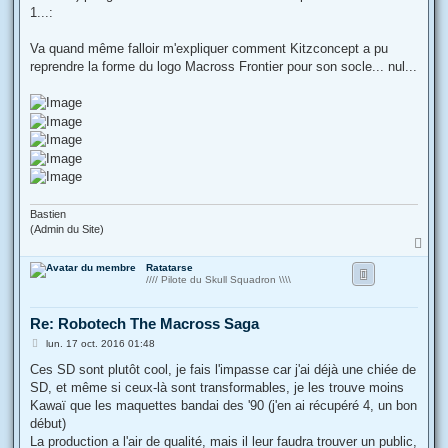
e
1...:
Va quand même falloir m'expliquer comment Kitzconcept a pu
reprendre la forme du logo Macross Frontier pour son socle... nul...
Bastien
(Admin du Site)
H
a
Ratatarse
u
//// Pilote du Skull Squadron \\\\
t
Re: Robotech The Macross Saga
M
lun. 17 oct. 2016 01:48
e
s
Ces SD sont plutôt cool, je fais l'impasse car j'ai déjà une chiée de
s
SD, et même si ceux-là sont transformables, je les trouve moins
a
g
Kawaï que les maquettes bandai des '90 (j'en ai récupéré 4, un bon
e
début)
La production a l'air de qualité, mais il leur faudra trouver un public,