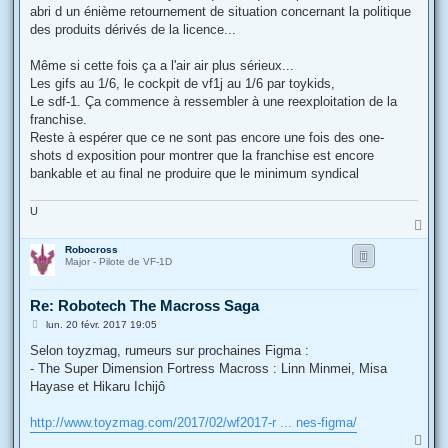
e
abri d un énième retournement de situation concernant la politique
des produits dérivés de la licence...
Même si cette fois ça a l'air air plus sérieux...
Les gifs au 1/6, le cockpit de vf1j au 1/6 par toykids,
Le sdf-1. Ça commence à ressembler à une reexploitation de la
franchise.
Reste à espérer que ce ne sont pas encore une fois des one-
shots d exposition pour montrer que la franchise est encore
bankable et au final ne produire que le minimum syndical
U
H
a
Robocross
u
Major - Pilote de VF-1D
t
Re: Robotech The Macross Saga
M
lun. 20 févr. 2017 19:05
e
s
Selon toyzmag, rumeurs sur prochaines Figma :
s
- The Super Dimension Fortress Macross : Linn Minmei, Misa
a
g
Hayase et Hikaru Ichijô
e
http://www.toyzmag.com/2017/02/wf2017-r ... nes-figma/
H