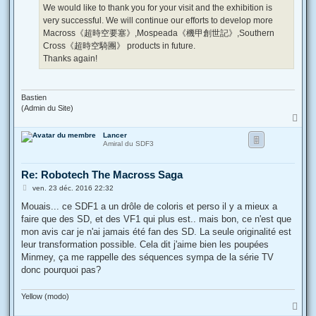
We would like to thank you for your visit and the exhibition is
very successful. We will continue our efforts to develop more
Macross《超時空要塞》,Mospeada《機甲創世記》,Southern
Cross《超時空騎團》 products in future.
Thanks again!
Bastien
(Admin du Site)
H
a
Lancer
u
Amiral du SDF3
t
Re: Robotech The Macross Saga
M
ven. 23 déc. 2016 22:32
e
s
Mouais... ce SDF1 a un drôle de coloris et perso il y a mieux a
s
faire que des SD, et des VF1 qui plus est.. mais bon, ce n'est que
a
g
mon avis car je n'ai jamais été fan des SD. La seule originalité est
e
leur transformation possible. Cela dit j'aime bien les poupées
Minmey, ça me rappelle des séquences sympa de la série TV
donc pourquoi pas?
Yellow (modo)
H
a