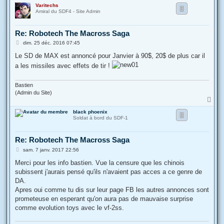
Varitechs
u
Amiral du SDF4 - Site Admin
t
Re: Robotech The Macross Saga
M
dim. 25 déc. 2016 07:45
e
s
Le SD de MAX est annoncé pour Janvier à 90$, 20$ de plus car il
s
a les missiles avec effets de tir !
a
g
e
Bastien
(Admin du Site)
H
a
black phoenix
u
Soldat à bord du SDF-1
t
Re: Robotech The Macross Saga
M
sam. 7 janv. 2017 22:56
e
s
Merci pour les info bastien. Vue la censure que les chinois
s
subissent j'aurais pensé qu'ils n'avaient pas acces a ce genre de
a
g
DA.
e
Apres oui comme tu dis sur leur page FB les autres annonces sont
prometeuse en esperant qu'on aura pas de mauvaise surprise
comme evolution toys avec le vf-2ss.