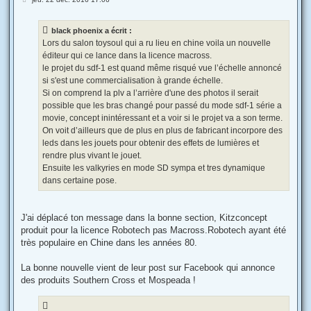
e
s
s
black phoenix a écrit :
a
g
Lors du salon toysoul qui a ru lieu en chine voila un nouvelle
e
éditeur qui ce lance dans la licence macross.
le projet du sdf-1 est quand même risqué vue l’échelle annoncé
si s'est une commercialisation à grande échelle.
Si on comprend la plv a l’arrière d'une des photos il serait
possible que les bras changé pour passé du mode sdf-1 série a
movie, concept inintéressant et a voir si le projet va a son terme.
On voit d’ailleurs que de plus en plus de fabricant incorpore des
leds dans les jouets pour obtenir des effets de lumières et
rendre plus vivant le jouet.
Ensuite les valkyries en mode SD sympa et tres dynamique
dans certaine pose.
J'ai déplacé ton message dans la bonne section, Kitzconcept
produit pour la licence Robotech pas Macross.Robotech ayant été
très populaire en Chine dans les années 80.
La bonne nouvelle vient de leur post sur Facebook qui annonce
des produits Southern Cross et Mospeada !