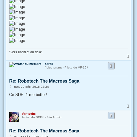
"Vers l'infini et au dela".
H
a
odr78
u
/ Lieutenant - Pilote de VF-1J \
t
Re: Robotech The Macross Saga
M
mar. 20 déc. 2016 02:24
e
s
Ce SDF -1 me botte !
s
a
g
H
e
a
Varitechs
u
Amiral du SDF4 - Site Admin
t
Re: Robotech The Macross Saga
M
jeu. 22 déc. 2016 17:06