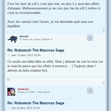
g
Pour les fans du sdf-1 c'est pas mal, en plus il y aura des effets
e
d'attaque. Malheureusement je ne suis pas fan du sdf-1 même si
c'est un incontournable.
Avec les canons vers l'avant, je me demande quel sera son
équillibre.
H
a
deisuki
u
/// Pilote de Super Valkyrie \\\
t
Re: Robotech The Macross Saga
M
sam. 21 janv. 2017 20:54
e
s
Ce serait une belle bête en effet. Mais j attends de voir la mise sur
s
le marché parce que les effets d annonce.... ( Toujours dans l
a
g
attente du beta shadow hin)
e
U
H
a
Varitechs
u
Amiral du SDF4 - Site Admin
t
Re: Robotech The Macross Saga
M
mar. 24 janv. 2017 13:22
e