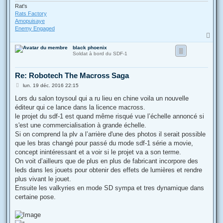
Rat's
Rats Factory
Amopuisaye
Enemy Engaged
H
a
black phoenix
u
Soldat à bord du SDF-1
t
Re: Robotech The Macross Saga
M
lun. 19 déc. 2016 22:15
e
s
Lors du salon toysoul qui a ru lieu en chine voila un nouvelle
s
éditeur qui ce lance dans la licence macross.
a
g
le projet du sdf-1 est quand même risqué vue l’échelle annoncé si
e
s'est une commercialisation à grande échelle.
Si on comprend la plv a l’arrière d'une des photos il serait possible
que les bras changé pour passé du mode sdf-1 série a movie,
concept inintéressant et a voir si le projet va a son terme.
On voit d’ailleurs que de plus en plus de fabricant incorpore des
leds dans les jouets pour obtenir des effets de lumières et rendre
plus vivant le jouet.
Ensuite les valkyries en mode SD sympa et tres dynamique dans
certaine pose.