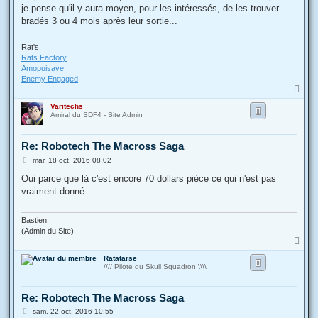
je pense qu'il y aura moyen, pour les intéressés, de les trouver
bradés 3 ou 4 mois après leur sortie...
Rat's
Rats Factory
Amopuisaye
Enemy Engaged
H
a
Varitechs
u
Amiral du SDF4 - Site Admin
t
Re: Robotech The Macross Saga
M
mar. 18 oct. 2016 08:02
e
s
Oui parce que là c'est encore 70 dollars pièce ce qui n'est pas
s
vraiment donné...
a
g
e
Bastien
(Admin du Site)
H
a
Ratatarse
u
//// Pilote du Skull Squadron \\\\
t
Re: Robotech The Macross Saga
M
sam. 22 oct. 2016 10:55