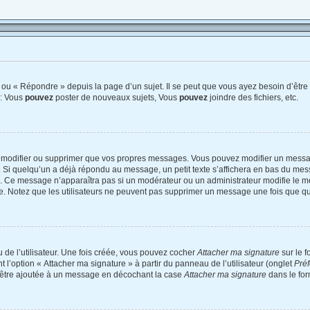
ou « Répondre » depuis la page d’un sujet. Il se peut que vous ayez besoin d’être 
 : Vous
pouvez
poster de nouveaux sujets, Vous
pouvez
joindre des fichiers, etc.
 modifier ou supprimer que vos propres messages. Vous pouvez modifier un messag
 quelqu’un a déjà répondu au message, un petit texte s’affichera en bas du messag
on. Ce message n’apparaîtra pas si un modérateur ou un administrateur modifie le me
tive. Notez que les utilisateurs ne peuvent pas supprimer un message une fois que q
de l’utilisateur. Une fois créée, vous pouvez cocher
Attacher ma signature
sur le 
 l’option « Attacher ma signature » à partir du panneau de l’utilisateur (onglet
Préf
d’être ajoutée à un message en décochant la case
Attacher ma signature
dans le for