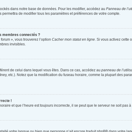
tockés dans notre base de données. Pour les modifier, accédez au
Panneau de l’uti
s permettra de modifier tous les paramètres et préférences de votre compte.
es membres connectés ?
 forum », vous trouverez l’option
Cacher mon statut en ligne
. Si vous activez cette 
bres invisibles.
différent de celui dans lequel vous êtes. Dans ce cas, accédez au
panneau de l’utilis
dney, etc.). Notez que la modification du fuseau horaire, comme la plupart des par
rrecte !
raire et que l’heure est toujours incorrecte, il se peut que le serveur ne soit pas 
 installé votre langue ou bien que personne n’ait encore traduit phpBB dans votre 