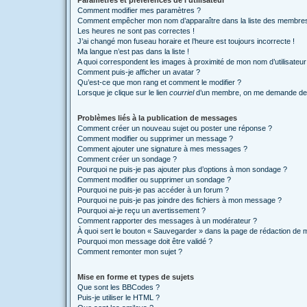
Paramètres et préférences de l’utilisateur
Comment modifier mes paramètres ?
Comment empêcher mon nom d’apparaître dans la liste des membre
Les heures ne sont pas correctes !
J’ai changé mon fuseau horaire et l’heure est toujours incorrecte !
Ma langue n’est pas dans la liste !
A quoi correspondent les images à proximité de mon nom d’utilisateur
Comment puis-je afficher un avatar ?
Qu’est-ce que mon rang et comment le modifier ?
Lorsque je clique sur le lien
courriel
d’un membre, on me demande de 
Problèmes liés à la publication de messages
Comment créer un nouveau sujet ou poster une réponse ?
Comment modifier ou supprimer un message ?
Comment ajouter une signature à mes messages ?
Comment créer un sondage ?
Pourquoi ne puis-je pas ajouter plus d’options à mon sondage ?
Comment modifier ou supprimer un sondage ?
Pourquoi ne puis-je pas accéder à un forum ?
Pourquoi ne puis-je pas joindre des fichiers à mon message ?
Pourquoi ai-je reçu un avertissement ?
Comment rapporter des messages à un modérateur ?
À quoi sert le bouton « Sauvegarder » dans la page de rédaction de
Pourquoi mon message doit être validé ?
Comment remonter mon sujet ?
Mise en forme et types de sujets
Que sont les BBCodes ?
Puis-je utiliser le HTML ?