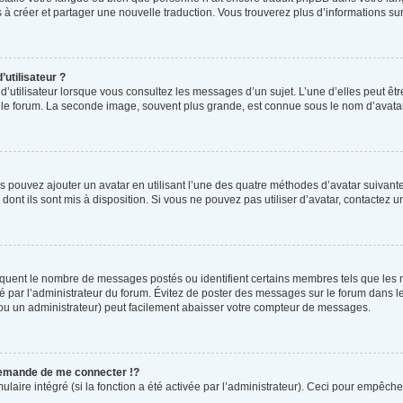
as à créer et partager une nouvelle traduction. Vous trouverez plus d’informations sur
utilisateur ?
d’utilisateur lorsque vous consultez les messages d’un sujet. L’une d’elles peut êt
r le forum. La seconde image, souvent plus grande, est connue sous le nom d’ava
us pouvez ajouter un avatar en utilisant l’une des quatre méthodes d’avatar suivantes
dont ils sont mis à disposition. Si vous ne pouvez pas utiliser d’avatar, contactez 
ndiquent le nombre de messages postés ou identifient certains membres tels que les
tré par l’administrateur du forum. Évitez de poster des messages sur le forum dans l
 (ou un administrateur) peut facilement abaisser votre compteur de messages.
emande de me connecter !?
ire intégré (si la fonction a été activée par l’administrateur). Ceci pour empêcher l’