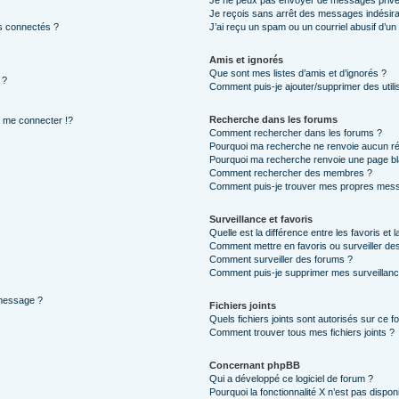
Je ne peux pas envoyer de messages privé
Je reçois sans arrêt des messages indésira
s connectés ?
J’ai reçu un spam ou un courriel abusif d’u
Amis et ignorés
Que sont mes listes d’amis et d’ignorés ?
 ?
Comment puis-je ajouter/supprimer des utilis
Recherche dans les forums
me connecter !?
Comment rechercher dans les forums ?
Pourquoi ma recherche ne renvoie aucun ré
Pourquoi ma recherche renvoie une page bl
Comment rechercher des membres ?
Comment puis-je trouver mes propres mess
Surveillance et favoris
Quelle est la différence entre les favoris et l
Comment mettre en favoris ou surveiller des
Comment surveiller des forums ?
Comment puis-je supprimer mes surveillanc
 message ?
Fichiers joints
Quels fichiers joints sont autorisés sur ce f
Comment trouver tous mes fichiers joints ?
Concernant phpBB
Qui a développé ce logiciel de forum ?
Pourquoi la fonctionnalité X n’est pas dispon