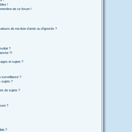
s !
bles !
n membre de ce forum !
ateurs de ma liste d’amis ou d’ignorés ?
sultat ?
anche ?!
ages et sujets ?
a surveillance ?
 sujets ?
es de sujets ?
orum ?
ible ?