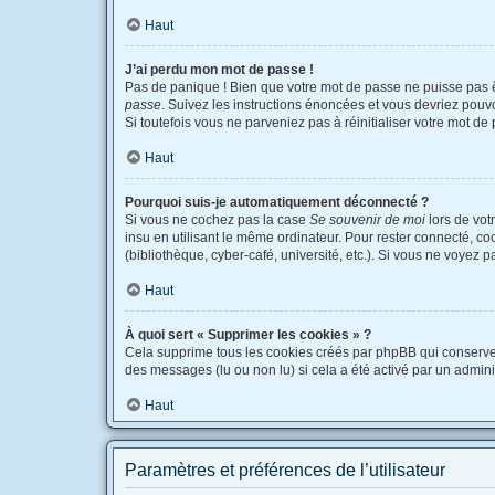
Haut
J’ai perdu mon mot de passe !
Pas de panique ! Bien que votre mot de passe ne puisse pas êtr
passe
. Suivez les instructions énoncées et vous devriez pou
Si toutefois vous ne parveniez pas à réinitialiser votre mot d
Haut
Pourquoi suis-je automatiquement déconnecté ?
Si vous ne cochez pas la case
Se souvenir de moi
lors de vot
insu en utilisant le même ordinateur. Pour rester connecté, c
(bibliothèque, cyber-café, université, etc.). Si vous ne voyez p
Haut
À quoi sert « Supprimer les cookies » ?
Cela supprime tous les cookies créés par phpBB qui conservent 
des messages (lu ou non lu) si cela a été activé par un admi
Haut
Paramètres et préférences de l’utilisateur