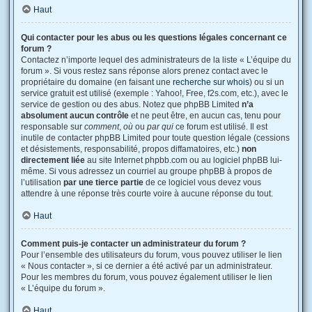
Haut
Qui contacter pour les abus ou les questions légales concernant ce
forum ?
Contactez n’importe lequel des administrateurs de la liste « L’équipe du
forum ». Si vous restez sans réponse alors prenez contact avec le
propriétaire du domaine (en faisant une
recherche sur whois
) ou si un
service gratuit est utilisé (exemple : Yahoo!, Free, f2s.com, etc.), avec le
service de gestion ou des abus. Notez que phpBB Limited
n’a
absolument aucun contrôle
et ne peut être, en aucun cas, tenu pour
responsable sur
comment
,
où
ou
par qui
ce forum est utilisé. Il est
inutile de contacter phpBB Limited pour toute question légale (cessions
et désistements, responsabilité, propos diffamatoires, etc.)
non
directement liée
au site Internet phpbb.com ou au logiciel phpBB lui-
même. Si vous adressez un courriel au groupe phpBB à propos de
l’utilisation
par une tierce partie
de ce logiciel vous devez vous
attendre à une réponse très courte voire à aucune réponse du tout.
Haut
Comment puis-je contacter un administrateur du forum ?
Pour l’ensemble des utilisateurs du forum, vous pouvez utiliser le lien
« Nous contacter », si ce dernier a été activé par un administrateur.
Pour les membres du forum, vous pouvez également utiliser le lien
« L’équipe du forum ».
Haut