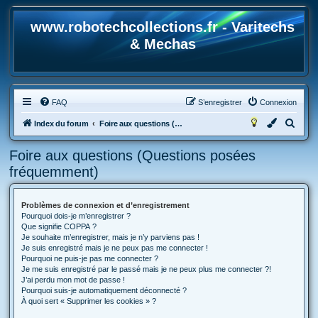
www.robotechcollections.fr - Varitechs
& Mechas
FAQ
S’enregistrer
Connexion
R
Index du forum
Foire aux questions (Questions posées fréquemment)
e
Foire aux questions (Questions posées
c
fréquemment)
h
e
Problèmes de connexion et d’enregistrement
r
Pourquoi dois-je m’enregistrer ?
c
Que signifie COPPA ?
Je souhaite m’enregistrer, mais je n’y parviens pas !
h
Je suis enregistré mais je ne peux pas me connecter !
Pourquoi ne puis-je pas me connecter ?
e
Je me suis enregistré par le passé mais je ne peux plus me connecter ?!
r
J’ai perdu mon mot de passe !
Pourquoi suis-je automatiquement déconnecté ?
À quoi sert « Supprimer les cookies » ?