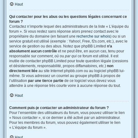
Haut
Qui contacter pour les abus ou les questions légales concernant ce
forum ?
Contactez n’importe lequel des administrateurs de la liste « L’équipe du
forum ». Si vous restez sans réponse alors prenez contact avec le
propriétaire du domaine (en faisant une
recherche sur whois
) ou si un
service gratuit est utilisé (exemple : Yahoo!, Free, f2s.com, etc.), avec le
service de gestion ou des abus. Notez que phpBB Limited
n’a
absolument aucun contrôle
et ne peut être, en aucun cas, tenu pour
responsable sur
comment
,
où
ou
par qui
ce forum est utilisé. Il est
inutile de contacter phpBB Limited pour toute question légale (cessions
et désistements, responsabilité, propos diffamatoires, etc.)
non
directement liée
au site Internet phpbb.com ou au logiciel phpBB lui-
même. Si vous adressez un courriel au groupe phpBB à propos de
l’utilisation
par une tierce partie
de ce logiciel vous devez vous
attendre à une réponse très courte voire à aucune réponse du tout.
Haut
Comment puis-je contacter un administrateur du forum ?
Pour l’ensemble des utilisateurs du forum, vous pouvez utiliser le lien
« Nous contacter », si ce dernier a été activé par un administrateur.
Pour les membres du forum, vous pouvez également utiliser le lien
« L’équipe du forum ».
Haut