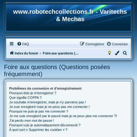
www.robotechcollections.fr - Varitechs
& Mechas
FAQ
S’enregistrer
Connexion
R
Index du forum
Foire aux questions (Questions posées fréquemment)
e
Foire aux questions (Questions posées
c
fréquemment)
h
e
Problèmes de connexion et d’enregistrement
r
Pourquoi dois-je m’enregistrer ?
c
Que signifie COPPA ?
Je souhaite m’enregistrer, mais je n’y parviens pas !
h
Je suis enregistré mais je ne peux pas me connecter !
Pourquoi ne puis-je pas me connecter ?
e
Je me suis enregistré par le passé mais je ne peux plus me connecter ?!
r
J’ai perdu mon mot de passe !
Pourquoi suis-je automatiquement déconnecté ?
À quoi sert « Supprimer les cookies » ?