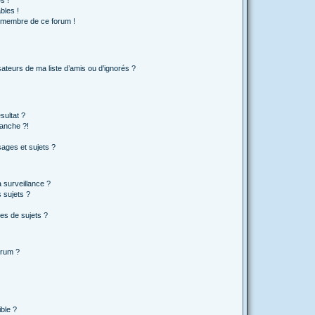
s !
bles !
n membre de ce forum !
ateurs de ma liste d’amis ou d’ignorés ?
sultat ?
anche ?!
ages et sujets ?
a surveillance ?
 sujets ?
es de sujets ?
orum ?
ible ?