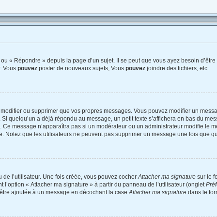
ou « Répondre » depuis la page d’un sujet. Il se peut que vous ayez besoin d’être 
 : Vous
pouvez
poster de nouveaux sujets, Vous
pouvez
joindre des fichiers, etc.
 modifier ou supprimer que vos propres messages. Vous pouvez modifier un messag
 quelqu’un a déjà répondu au message, un petit texte s’affichera en bas du messag
on. Ce message n’apparaîtra pas si un modérateur ou un administrateur modifie le me
tive. Notez que les utilisateurs ne peuvent pas supprimer un message une fois que q
de l’utilisateur. Une fois créée, vous pouvez cocher
Attacher ma signature
sur le 
 l’option « Attacher ma signature » à partir du panneau de l’utilisateur (onglet
Préf
d’être ajoutée à un message en décochant la case
Attacher ma signature
dans le for