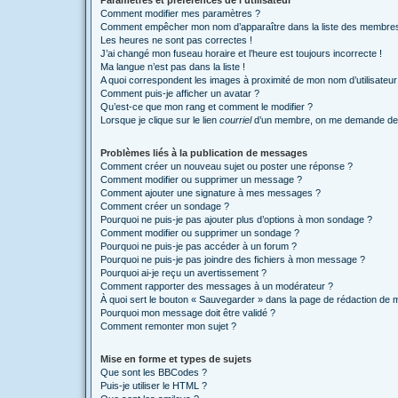
Paramètres et préférences de l’utilisateur
Comment modifier mes paramètres ?
Comment empêcher mon nom d’apparaître dans la liste des membre
Les heures ne sont pas correctes !
J’ai changé mon fuseau horaire et l’heure est toujours incorrecte !
Ma langue n’est pas dans la liste !
A quoi correspondent les images à proximité de mon nom d’utilisateur
Comment puis-je afficher un avatar ?
Qu’est-ce que mon rang et comment le modifier ?
Lorsque je clique sur le lien
courriel
d’un membre, on me demande de 
Problèmes liés à la publication de messages
Comment créer un nouveau sujet ou poster une réponse ?
Comment modifier ou supprimer un message ?
Comment ajouter une signature à mes messages ?
Comment créer un sondage ?
Pourquoi ne puis-je pas ajouter plus d’options à mon sondage ?
Comment modifier ou supprimer un sondage ?
Pourquoi ne puis-je pas accéder à un forum ?
Pourquoi ne puis-je pas joindre des fichiers à mon message ?
Pourquoi ai-je reçu un avertissement ?
Comment rapporter des messages à un modérateur ?
À quoi sert le bouton « Sauvegarder » dans la page de rédaction de
Pourquoi mon message doit être validé ?
Comment remonter mon sujet ?
Mise en forme et types de sujets
Que sont les BBCodes ?
Puis-je utiliser le HTML ?