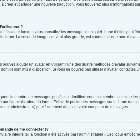
as à créer et partager une nouvelle traduction. Vous trouverez plus d’informations sur
utilisateur ?
d’utilisateur lorsque vous consultez les messages d’un sujet. L’une d’elles peut êt
r le forum. La seconde image, souvent plus grande, est connue sous le nom d’ava
us pouvez ajouter un avatar en utilisant l’une des quatre méthodes d’avatar suivantes
dont ils sont mis à disposition. Si vous ne pouvez pas utiliser d’avatar, contactez 
ndiquent le nombre de messages postés ou identifient certains membres tels que les
tré par l’administrateur du forum. Évitez de poster des messages sur le forum dans l
 (ou un administrateur) peut facilement abaisser votre compteur de messages.
emande de me connecter !?
ire intégré (si la fonction a été activée par l’administrateur). Ceci pour empêcher l’