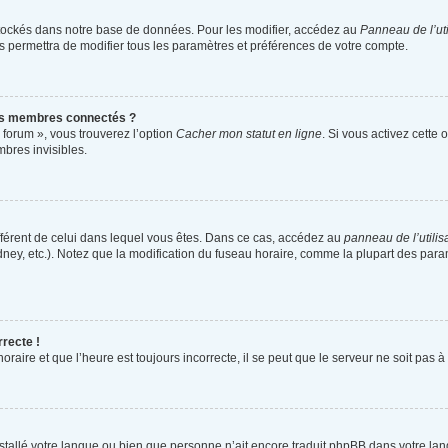
tockés dans notre base de données. Pour les modifier, accédez au
Panneau de l’uti
s permettra de modifier tous les paramètres et préférences de votre compte.
es membres connectés ?
 forum », vous trouverez l’option
Cacher mon statut en ligne
. Si vous activez cette 
bres invisibles.
différent de celui dans lequel vous êtes. Dans ce cas, accédez au
panneau de l’utilis
dney, etc.). Notez que la modification du fuseau horaire, comme la plupart des par
rrecte !
raire et que l’heure est toujours incorrecte, il se peut que le serveur ne soit pas 
 installé votre langue ou bien que personne n’ait encore traduit phpBB dans votre 