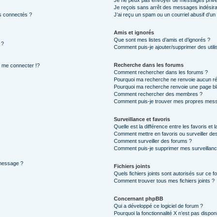
Je ne peux pas envoyer de messages privé
Je reçois sans arrêt des messages indésira
s connectés ?
J’ai reçu un spam ou un courriel abusif d’u
Amis et ignorés
Que sont mes listes d’amis et d’ignorés ?
 ?
Comment puis-je ajouter/supprimer des utilis
Recherche dans les forums
me connecter !?
Comment rechercher dans les forums ?
Pourquoi ma recherche ne renvoie aucun ré
Pourquoi ma recherche renvoie une page bl
Comment rechercher des membres ?
Comment puis-je trouver mes propres mess
Surveillance et favoris
Quelle est la différence entre les favoris et l
Comment mettre en favoris ou surveiller des
Comment surveiller des forums ?
Comment puis-je supprimer mes surveillanc
 message ?
Fichiers joints
Quels fichiers joints sont autorisés sur ce f
Comment trouver tous mes fichiers joints ?
Concernant phpBB
Qui a développé ce logiciel de forum ?
Pourquoi la fonctionnalité X n’est pas dispon