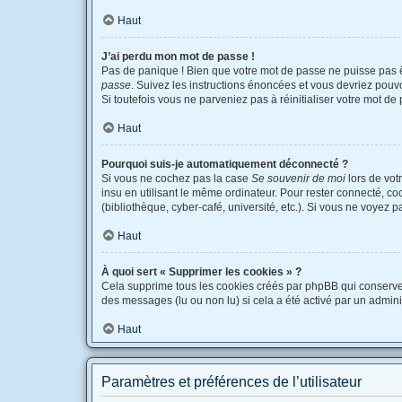
Haut
J’ai perdu mon mot de passe !
Pas de panique ! Bien que votre mot de passe ne puisse pas êtr
passe
. Suivez les instructions énoncées et vous devriez pou
Si toutefois vous ne parveniez pas à réinitialiser votre mot d
Haut
Pourquoi suis-je automatiquement déconnecté ?
Si vous ne cochez pas la case
Se souvenir de moi
lors de vot
insu en utilisant le même ordinateur. Pour rester connecté, c
(bibliothèque, cyber-café, université, etc.). Si vous ne voyez p
Haut
À quoi sert « Supprimer les cookies » ?
Cela supprime tous les cookies créés par phpBB qui conservent 
des messages (lu ou non lu) si cela a été activé par un admi
Haut
Paramètres et préférences de l’utilisateur