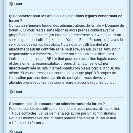
Haut
Qui contacter pour les abus ou les questions légales concernant ce
forum ?
Contactez n’importe lequel des administrateurs de la liste « L’équipe du
forum ». Si vous restez sans réponse alors prenez contact avec le
propriétaire du domaine (en faisant une
recherche sur whois
) ou si un
service gratuit est utilisé (exemple : Yahoo!, Free, f2s.com, etc.), avec le
service de gestion ou des abus. Notez que phpBB Limited
n’a
absolument aucun contrôle
et ne peut être, en aucun cas, tenu pour
responsable sur
comment
,
où
ou
par qui
ce forum est utilisé. Il est
inutile de contacter phpBB Limited pour toute question légale (cessions
et désistements, responsabilité, propos diffamatoires, etc.)
non
directement liée
au site Internet phpbb.com ou au logiciel phpBB lui-
même. Si vous adressez un courriel au groupe phpBB à propos de
l’utilisation
par une tierce partie
de ce logiciel vous devez vous
attendre à une réponse très courte voire à aucune réponse du tout.
Haut
Comment puis-je contacter un administrateur du forum ?
Pour l’ensemble des utilisateurs du forum, vous pouvez utiliser le lien
« Nous contacter », si ce dernier a été activé par un administrateur.
Pour les membres du forum, vous pouvez également utiliser le lien
« L’équipe du forum ».
Haut