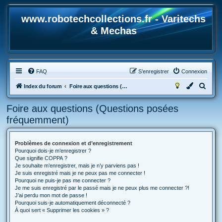
www.robotechcollections.fr - Varitechs
& Mechas
FAQ
S’enregistrer
Connexion
R
Index du forum
Foire aux questions (Questions posées fréquemment)
e
Foire aux questions (Questions posées
c
fréquemment)
h
e
Problèmes de connexion et d’enregistrement
r
Pourquoi dois-je m’enregistrer ?
c
Que signifie COPPA ?
Je souhaite m’enregistrer, mais je n’y parviens pas !
h
Je suis enregistré mais je ne peux pas me connecter !
Pourquoi ne puis-je pas me connecter ?
e
Je me suis enregistré par le passé mais je ne peux plus me connecter ?!
r
J’ai perdu mon mot de passe !
Pourquoi suis-je automatiquement déconnecté ?
À quoi sert « Supprimer les cookies » ?