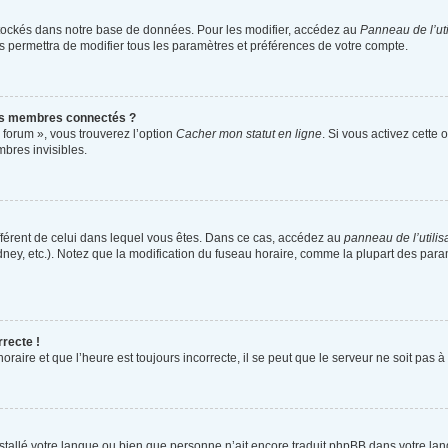
tockés dans notre base de données. Pour les modifier, accédez au
Panneau de l’uti
s permettra de modifier tous les paramètres et préférences de votre compte.
es membres connectés ?
 forum », vous trouverez l’option
Cacher mon statut en ligne
. Si vous activez cette 
bres invisibles.
différent de celui dans lequel vous êtes. Dans ce cas, accédez au
panneau de l’utilis
dney, etc.). Notez que la modification du fuseau horaire, comme la plupart des par
rrecte !
raire et que l’heure est toujours incorrecte, il se peut que le serveur ne soit pas 
 installé votre langue ou bien que personne n’ait encore traduit phpBB dans votre 