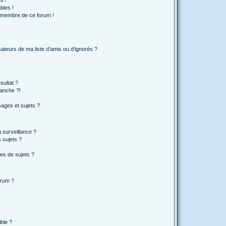
s !
bles !
n membre de ce forum !
ateurs de ma liste d’amis ou d’ignorés ?
sultat ?
anche ?!
ages et sujets ?
a surveillance ?
 sujets ?
es de sujets ?
orum ?
ible ?