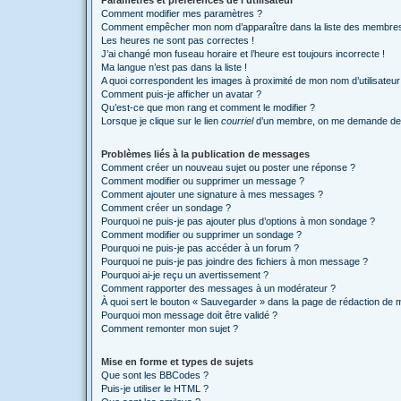
Paramètres et préférences de l’utilisateur
Comment modifier mes paramètres ?
Comment empêcher mon nom d’apparaître dans la liste des membre
Les heures ne sont pas correctes !
J’ai changé mon fuseau horaire et l’heure est toujours incorrecte !
Ma langue n’est pas dans la liste !
A quoi correspondent les images à proximité de mon nom d’utilisateur
Comment puis-je afficher un avatar ?
Qu’est-ce que mon rang et comment le modifier ?
Lorsque je clique sur le lien
courriel
d’un membre, on me demande de 
Problèmes liés à la publication de messages
Comment créer un nouveau sujet ou poster une réponse ?
Comment modifier ou supprimer un message ?
Comment ajouter une signature à mes messages ?
Comment créer un sondage ?
Pourquoi ne puis-je pas ajouter plus d’options à mon sondage ?
Comment modifier ou supprimer un sondage ?
Pourquoi ne puis-je pas accéder à un forum ?
Pourquoi ne puis-je pas joindre des fichiers à mon message ?
Pourquoi ai-je reçu un avertissement ?
Comment rapporter des messages à un modérateur ?
À quoi sert le bouton « Sauvegarder » dans la page de rédaction de
Pourquoi mon message doit être validé ?
Comment remonter mon sujet ?
Mise en forme et types de sujets
Que sont les BBCodes ?
Puis-je utiliser le HTML ?