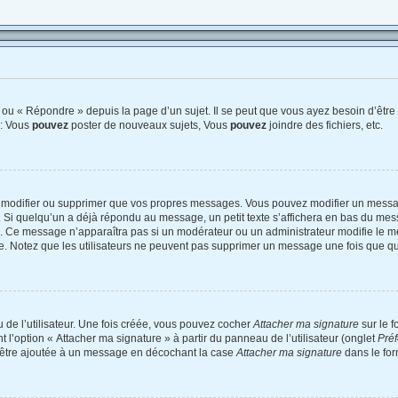
ou « Répondre » depuis la page d’un sujet. Il se peut que vous ayez besoin d’être 
 : Vous
pouvez
poster de nouveaux sujets, Vous
pouvez
joindre des fichiers, etc.
 modifier ou supprimer que vos propres messages. Vous pouvez modifier un messag
 quelqu’un a déjà répondu au message, un petit texte s’affichera en bas du messag
on. Ce message n’apparaîtra pas si un modérateur ou un administrateur modifie le me
tive. Notez que les utilisateurs ne peuvent pas supprimer un message une fois que q
de l’utilisateur. Une fois créée, vous pouvez cocher
Attacher ma signature
sur le 
 l’option « Attacher ma signature » à partir du panneau de l’utilisateur (onglet
Préf
d’être ajoutée à un message en décochant la case
Attacher ma signature
dans le for