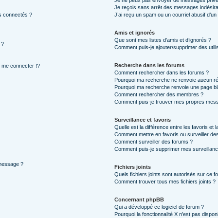
Je ne peux pas envoyer de messages privé
Je reçois sans arrêt des messages indésira
s connectés ?
J’ai reçu un spam ou un courriel abusif d’u
Amis et ignorés
Que sont mes listes d’amis et d’ignorés ?
 ?
Comment puis-je ajouter/supprimer des utilis
Recherche dans les forums
me connecter !?
Comment rechercher dans les forums ?
Pourquoi ma recherche ne renvoie aucun ré
Pourquoi ma recherche renvoie une page bl
Comment rechercher des membres ?
Comment puis-je trouver mes propres mess
Surveillance et favoris
Quelle est la différence entre les favoris et l
Comment mettre en favoris ou surveiller des
Comment surveiller des forums ?
Comment puis-je supprimer mes surveillanc
 message ?
Fichiers joints
Quels fichiers joints sont autorisés sur ce f
Comment trouver tous mes fichiers joints ?
Concernant phpBB
Qui a développé ce logiciel de forum ?
Pourquoi la fonctionnalité X n’est pas dispon