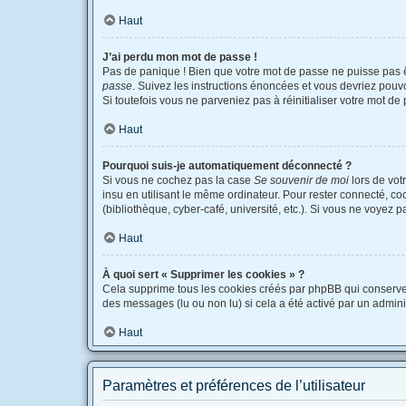
Haut
J’ai perdu mon mot de passe !
Pas de panique ! Bien que votre mot de passe ne puisse pas êtr
passe
. Suivez les instructions énoncées et vous devriez pou
Si toutefois vous ne parveniez pas à réinitialiser votre mot d
Haut
Pourquoi suis-je automatiquement déconnecté ?
Si vous ne cochez pas la case
Se souvenir de moi
lors de vot
insu en utilisant le même ordinateur. Pour rester connecté, c
(bibliothèque, cyber-café, université, etc.). Si vous ne voyez p
Haut
À quoi sert « Supprimer les cookies » ?
Cela supprime tous les cookies créés par phpBB qui conservent 
des messages (lu ou non lu) si cela a été activé par un admi
Haut
Paramètres et préférences de l’utilisateur