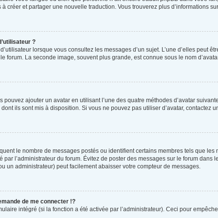
as à créer et partager une nouvelle traduction. Vous trouverez plus d’informations sur
utilisateur ?
d’utilisateur lorsque vous consultez les messages d’un sujet. L’une d’elles peut êt
r le forum. La seconde image, souvent plus grande, est connue sous le nom d’ava
us pouvez ajouter un avatar en utilisant l’une des quatre méthodes d’avatar suivantes
dont ils sont mis à disposition. Si vous ne pouvez pas utiliser d’avatar, contactez 
ndiquent le nombre de messages postés ou identifient certains membres tels que les
tré par l’administrateur du forum. Évitez de poster des messages sur le forum dans l
 (ou un administrateur) peut facilement abaisser votre compteur de messages.
emande de me connecter !?
ire intégré (si la fonction a été activée par l’administrateur). Ceci pour empêcher l’