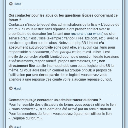
Haut
Qui contacter pour les abus ou les questions légales concernant ce
forum ?
Contactez n’importe lequel des administrateurs de la liste « L’équipe du
forum ». Si vous restez sans réponse alors prenez contact avec le
propriétaire du domaine (en faisant une
recherche sur whois
) ou si un
service gratuit est utilisé (exemple : Yahoo!, Free, f2s.com, etc.), avec le
service de gestion ou des abus. Notez que phpBB Limited
n’a
absolument aucun contrôle
et ne peut être, en aucun cas, tenu pour
responsable sur
comment
,
où
ou
par qui
ce forum est utilisé. Il est
inutile de contacter phpBB Limited pour toute question légale (cessions
et désistements, responsabilité, propos diffamatoires, etc.)
non
directement liée
au site Internet phpbb.com ou au logiciel phpBB lui-
même. Si vous adressez un courriel au groupe phpBB à propos de
l’utilisation
par une tierce partie
de ce logiciel vous devez vous
attendre à une réponse très courte voire à aucune réponse du tout.
Haut
Comment puis-je contacter un administrateur du forum ?
Pour l’ensemble des utilisateurs du forum, vous pouvez utiliser le lien
« Nous contacter », si ce dernier a été activé par un administrateur.
Pour les membres du forum, vous pouvez également utiliser le lien
« L’équipe du forum ».
Haut