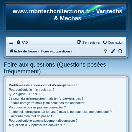
www.robotechcollections.fr - Varitechs
& Mechas
FAQ
S’enregistrer
Connexion
R
Index du forum
Foire aux questions (Questions posées fréquemment)
e
Foire aux questions (Questions posées
c
fréquemment)
h
e
Problèmes de connexion et d’enregistrement
r
Pourquoi dois-je m’enregistrer ?
c
Que signifie COPPA ?
Je souhaite m’enregistrer, mais je n’y parviens pas !
h
Je suis enregistré mais je ne peux pas me connecter !
Pourquoi ne puis-je pas me connecter ?
e
Je me suis enregistré par le passé mais je ne peux plus me connecter ?!
r
J’ai perdu mon mot de passe !
Pourquoi suis-je automatiquement déconnecté ?
À quoi sert « Supprimer les cookies » ?