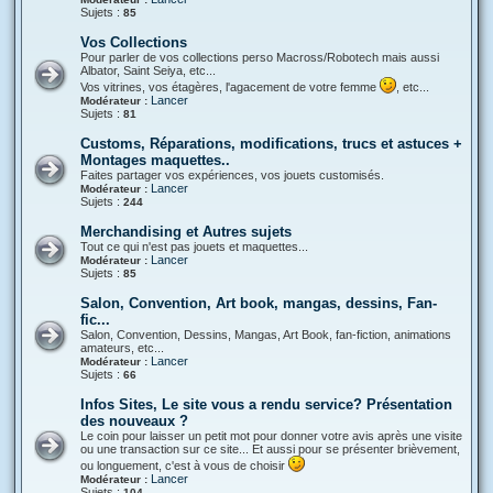
Sujets :
85
Vos Collections
Pour parler de vos collections perso Macross/Robotech mais aussi
Albator, Saint Seiya, etc...
Vos vitrines, vos étagères, l'agacement de votre femme
, etc...
Lancer
Modérateur :
Sujets :
81
Customs, Réparations, modifications, trucs et astuces +
Montages maquettes..
Faites partager vos expériences, vos jouets customisés.
Lancer
Modérateur :
Sujets :
244
Merchandising et Autres sujets
Tout ce qui n'est pas jouets et maquettes...
Lancer
Modérateur :
Sujets :
85
Salon, Convention, Art book, mangas, dessins, Fan-
fic...
Salon, Convention, Dessins, Mangas, Art Book, fan-fiction, animations
amateurs, etc...
Lancer
Modérateur :
Sujets :
66
Infos Sites, Le site vous a rendu service? Présentation
des nouveaux ?
Le coin pour laisser un petit mot pour donner votre avis après une visite
ou une transaction sur ce site... Et aussi pour se présenter brièvement,
ou longuement, c'est à vous de choisir
Lancer
Modérateur :
Sujets :
104