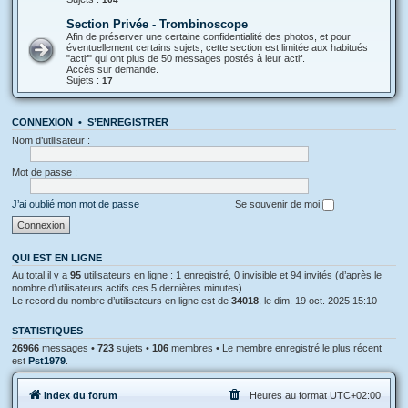
Section Privée - Trombinoscope
Afin de préserver une certaine confidentialité des photos, et pour
éventuellement certains sujets, cette section est limitée aux habitués
"actif" qui ont plus de 50 messages postés à leur actif.
Accès sur demande.
Sujets :
17
CONNEXION
•
S’ENREGISTRER
Nom d’utilisateur :
Mot de passe :
J’ai oublié mon mot de passe
Se souvenir de moi
QUI EST EN LIGNE
Au total il y a
95
utilisateurs en ligne : 1 enregistré, 0 invisible et 94 invités (d’après le
nombre d’utilisateurs actifs ces 5 dernières minutes)
Le record du nombre d’utilisateurs en ligne est de
34018
, le dim. 19 oct. 2025 15:10
STATISTIQUES
26966
messages •
723
sujets •
106
membres • Le membre enregistré le plus récent
est
Pst1979
.
Index du forum
Heures au format
UTC+02:00