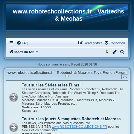
www.robotechcollections.fr - Varitechs
& Mechas
FAQ
S’enregistrer
Connexion
R
Index du forum
e
Nous sommes le sam. 8 août 2026 01:36
c
www.robotechcollections.fr - Robotech & Macross Toys French Forum
h
!!!
e
Tout sur les Séries et les Films !
r
Les séries animées et les Films Robotech, Robotech2, Robotech: The
Shadow Chronicles, Robotech: The Shadow Rising & Robotech The
c
Live Action Movie !<br>Ainsi que
Macross, Macross DYRL, Macross2, Macross Plus, Macross 7,
h
Macross Zero, Macross Frontier, etc..
Lancer
Modérateur :
e
Sujets :
41
r
Tout sur les jouets & maquettes Robotech et Macross
Les news, vos impressions, vos questions, etc...
PENSEZ à VISITER
www.ROBOTECHCOLLECTIONS.FR
pour les
News et les commandes !
Lancer
Modérateur :