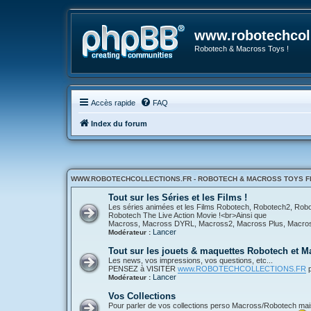
www.robotechcoll
Robotech & Macross Toys !
Accès rapide
FAQ
Index du forum
WWW.ROBOTECHCOLLECTIONS.FR - ROBOTECH & MACROSS TOYS FR
Tout sur les Séries et les Films !
Les séries animées et les Films Robotech, Robotech2, Ro
Robotech The Live Action Movie !<br>Ainsi que
Macross, Macross DYRL, Macross2, Macross Plus, Macross 
Lancer
Modérateur :
Tout sur les jouets & maquettes Robotech et M
Les news, vos impressions, vos questions, etc...
PENSEZ à VISITER
www.ROBOTECHCOLLECTIONS.FR
p
Lancer
Modérateur :
Vos Collections
Pour parler de vos collections perso Macross/Robotech mais a