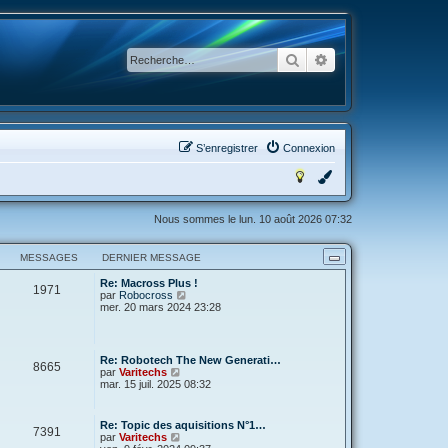
Rechercher
Recherche avancée
S’enregistrer
Connexion
Nous sommes le lun. 10 août 2026 07:32
MESSAGES
DERNIER MESSAGE
Re: Macross Plus !
1971
V
par
Robocross
o
mer. 20 mars 2024 23:28
i
r
l
e
Re: Robotech The New Generati…
8665
d
V
par
Varitechs
e
o
mar. 15 juil. 2025 08:32
r
i
n
r
i
l
Re: Topic des aquisitions N°1…
e
7391
e
V
par
Varitechs
r
d
o