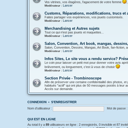
Vos vitrines, vos étagères, l'agacement de votre femme
,
Lancer
Modérateur :
Customs, Réparations, modifications, trucs et
Faites partager vos expériences, vos jouets customisés.
Lancer
Modérateur :
Merchandising et Autres sujets
Tout ce qui n'est pas jouets et maquettes...
Lancer
Modérateur :
Salon, Convention, Art book, mangas, dessins, 
Salon, Convention, Dessins, Mangas, Art Book, fan-fiction, a
Lancer
Modérateur :
Infos Sites, Le site vous a rendu service? Pré
Le coin pour laisser un petit mot pour donner votre avis aprè
brièvement, ou longuement, c'est à vous de choisir
Lancer
Modérateur :
Section Privée - Trombinoscope
Afin de préserver une certaine confidentialité des photos, et 
habitués "actif" qui ont plus de 50 messages postés à leur act
Accès sur demande.
CONNEXION
•
S’ENREGISTRER
Nom d’utilisateur :
Mot de passe :
QUI EST EN LIGNE
Au total il y a
89
utilisateurs en ligne : 2 enregistrés, 0 invisible et 87 inv