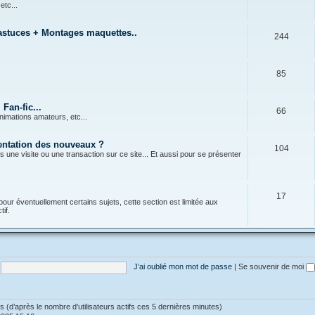
 etc...
 astuces + Montages maquettes..
244
85
Fan-fic...
66
nimations amateurs, etc...
sentation des nouveaux ?
104
s une visite ou une transaction sur ce site... Et aussi pour se présenter
17
pour éventuellement certains sujets, cette section est limitée aux
if.
J’ai oublié mon mot de passe
|
Se souvenir de moi
ités (d’après le nombre d’utilisateurs actifs ces 5 dernières minutes)