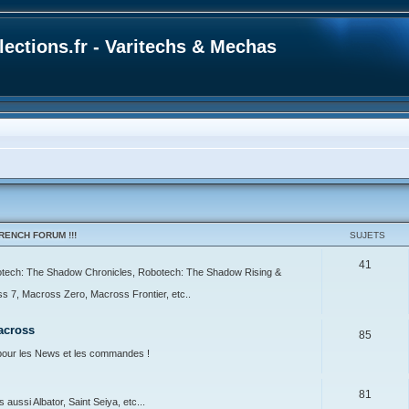
ections.fr - Varitechs & Mechas
ENCH FORUM !!!
SUJETS
41
botech: The Shadow Chronicles, Robotech: The Shadow Rising &
7, Macross Zero, Macross Frontier, etc..
across
85
our les News et les commandes !
81
ussi Albator, Saint Seiya, etc...