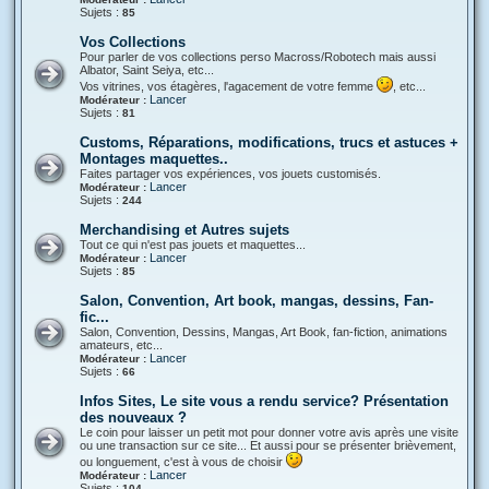
Sujets :
85
Vos Collections
Pour parler de vos collections perso Macross/Robotech mais aussi
Albator, Saint Seiya, etc...
Vos vitrines, vos étagères, l'agacement de votre femme
, etc...
Lancer
Modérateur :
Sujets :
81
Customs, Réparations, modifications, trucs et astuces +
Montages maquettes..
Faites partager vos expériences, vos jouets customisés.
Lancer
Modérateur :
Sujets :
244
Merchandising et Autres sujets
Tout ce qui n'est pas jouets et maquettes...
Lancer
Modérateur :
Sujets :
85
Salon, Convention, Art book, mangas, dessins, Fan-
fic...
Salon, Convention, Dessins, Mangas, Art Book, fan-fiction, animations
amateurs, etc...
Lancer
Modérateur :
Sujets :
66
Infos Sites, Le site vous a rendu service? Présentation
des nouveaux ?
Le coin pour laisser un petit mot pour donner votre avis après une visite
ou une transaction sur ce site... Et aussi pour se présenter brièvement,
ou longuement, c'est à vous de choisir
Lancer
Modérateur :
Sujets :
104