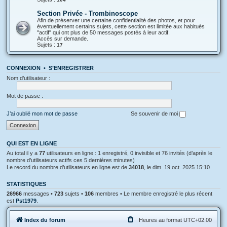
Section Privée - Trombinoscope
Afin de préserver une certaine confidentialité des photos, et pour
éventuellement certains sujets, cette section est limitée aux habitués
"actif" qui ont plus de 50 messages postés à leur actif.
Accès sur demande.
Sujets :
17
CONNEXION
•
S’ENREGISTRER
Nom d’utilisateur :
Mot de passe :
J’ai oublié mon mot de passe
Se souvenir de moi
QUI EST EN LIGNE
Au total il y a
77
utilisateurs en ligne : 1 enregistré, 0 invisible et 76 invités (d’après le
nombre d’utilisateurs actifs ces 5 dernières minutes)
Le record du nombre d’utilisateurs en ligne est de
34018
, le dim. 19 oct. 2025 15:10
STATISTIQUES
26966
messages •
723
sujets •
106
membres • Le membre enregistré le plus récent
est
Pst1979
.
Index du forum
Heures au format
UTC+02:00