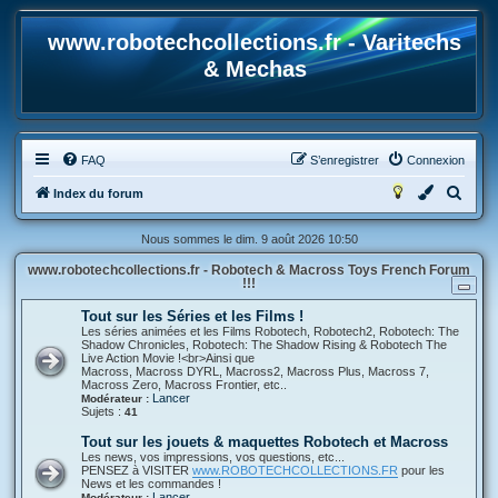
www.robotechcollections.fr - Varitechs
& Mechas
FAQ
S’enregistrer
Connexion
R
Index du forum
e
Nous sommes le dim. 9 août 2026 10:50
c
www.robotechcollections.fr - Robotech & Macross Toys French Forum
h
!!!
e
Tout sur les Séries et les Films !
r
Les séries animées et les Films Robotech, Robotech2, Robotech: The
Shadow Chronicles, Robotech: The Shadow Rising & Robotech The
c
Live Action Movie !<br>Ainsi que
Macross, Macross DYRL, Macross2, Macross Plus, Macross 7,
h
Macross Zero, Macross Frontier, etc..
Lancer
Modérateur :
e
Sujets :
41
r
Tout sur les jouets & maquettes Robotech et Macross
Les news, vos impressions, vos questions, etc...
PENSEZ à VISITER
www.ROBOTECHCOLLECTIONS.FR
pour les
News et les commandes !
Lancer
Modérateur :