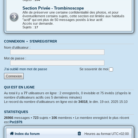
Section Privée - Trombinoscope
Afin de préserver une certaine confidentialité des photos, et pour
éventuellement certains sujets, cette section est limitée aux habitués
"actif" qui ont plus de 50 messages postés à leur actif.
Accès sur demande.
Sujets :
17
CONNEXION
•
S’ENREGISTRER
Nom d’utilisateur :
Mot de passe :
J’ai oublié mon mot de passe
Se souvenir de moi
QUI EST EN LIGNE
Au total il y a
77
utilisateurs en ligne : 2 enregistrés, 0 invisible et 75 invités (d’après le
nombre d’utilisateurs actifs ces 5 dernières minutes)
Le record du nombre d’utilisateurs en ligne est de
34018
, le dim. 19 oct. 2025 15:10
STATISTIQUES
26966
messages •
723
sujets •
106
membres • Le membre enregistré le plus récent
est
Pst1979
.
Index du forum
Heures au format
UTC+02:00