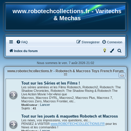
www.robotechcollections.fr - Varitechs
& Mechas
FAQ
S’enregistrer
Connexion
R
Index du forum
e
Nous sommes le ven. 7 août 2026 21:02
c
www.robotechcollections.fr - Robotech & Macross Toys French Forum
h
!!!
e
Tout sur les Séries et les Films !
r
Les séries animées et les Films Robotech, Robotech2, Robotech: The
Shadow Chronicles, Robotech: The Shadow Rising & Robotech The
c
Live Action Movie !<br>Ainsi que
Macross, Macross DYRL, Macross2, Macross Plus, Macross 7,
h
Macross Zero, Macross Frontier, etc..
Lancer
Modérateur :
e
Sujets :
41
r
Tout sur les jouets & maquettes Robotech et Macross
Les news, vos impressions, vos questions, etc...
PENSEZ à VISITER
www.ROBOTECHCOLLECTIONS.FR
pour les
News et les commandes !
Lancer
Modérateur :