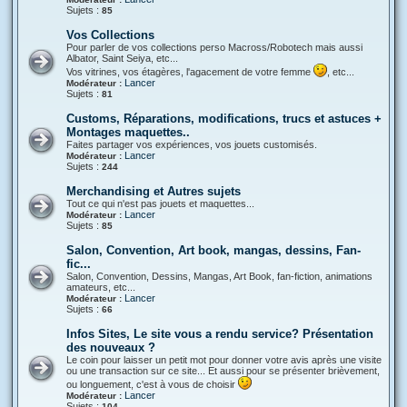
Sujets :
85
Vos Collections
Pour parler de vos collections perso Macross/Robotech mais aussi
Albator, Saint Seiya, etc...
Vos vitrines, vos étagères, l'agacement de votre femme
, etc...
Lancer
Modérateur :
Sujets :
81
Customs, Réparations, modifications, trucs et astuces +
Montages maquettes..
Faites partager vos expériences, vos jouets customisés.
Lancer
Modérateur :
Sujets :
244
Merchandising et Autres sujets
Tout ce qui n'est pas jouets et maquettes...
Lancer
Modérateur :
Sujets :
85
Salon, Convention, Art book, mangas, dessins, Fan-
fic...
Salon, Convention, Dessins, Mangas, Art Book, fan-fiction, animations
amateurs, etc...
Lancer
Modérateur :
Sujets :
66
Infos Sites, Le site vous a rendu service? Présentation
des nouveaux ?
Le coin pour laisser un petit mot pour donner votre avis après une visite
ou une transaction sur ce site... Et aussi pour se présenter brièvement,
ou longuement, c'est à vous de choisir
Lancer
Modérateur :
Sujets :
104