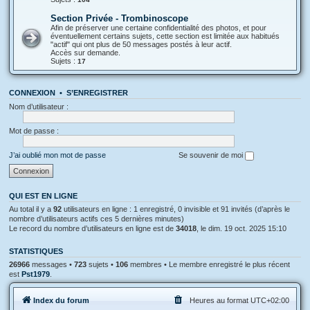
Section Privée - Trombinoscope
Afin de préserver une certaine confidentialité des photos, et pour
éventuellement certains sujets, cette section est limitée aux habitués
"actif" qui ont plus de 50 messages postés à leur actif.
Accès sur demande.
Sujets :
17
CONNEXION
•
S’ENREGISTRER
Nom d’utilisateur :
Mot de passe :
J’ai oublié mon mot de passe
Se souvenir de moi
QUI EST EN LIGNE
Au total il y a
92
utilisateurs en ligne : 1 enregistré, 0 invisible et 91 invités (d’après le
nombre d’utilisateurs actifs ces 5 dernières minutes)
Le record du nombre d’utilisateurs en ligne est de
34018
, le dim. 19 oct. 2025 15:10
STATISTIQUES
26966
messages •
723
sujets •
106
membres • Le membre enregistré le plus récent
est
Pst1979
.
Index du forum
Heures au format
UTC+02:00