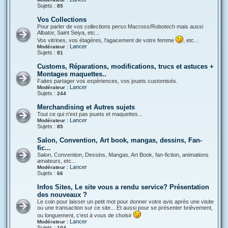
Sujets :
85
Vos Collections
Pour parler de vos collections perso Macross/Robotech mais aussi
Albator, Saint Seiya, etc...
Vos vitrines, vos étagères, l'agacement de votre femme
, etc...
Lancer
Modérateur :
Sujets :
81
Customs, Réparations, modifications, trucs et astuces +
Montages maquettes..
Faites partager vos expériences, vos jouets customisés.
Lancer
Modérateur :
Sujets :
244
Merchandising et Autres sujets
Tout ce qui n'est pas jouets et maquettes...
Lancer
Modérateur :
Sujets :
85
Salon, Convention, Art book, mangas, dessins, Fan-
fic...
Salon, Convention, Dessins, Mangas, Art Book, fan-fiction, animations
amateurs, etc...
Lancer
Modérateur :
Sujets :
66
Infos Sites, Le site vous a rendu service? Présentation
des nouveaux ?
Le coin pour laisser un petit mot pour donner votre avis après une visite
ou une transaction sur ce site... Et aussi pour se présenter brièvement,
ou longuement, c'est à vous de choisir
Lancer
Modérateur :
Sujets :
104