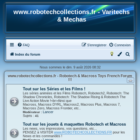
www.robotechcollections.fr - Varitechs
& Mechas
FAQ
S’enregistrer
Connexion
R
Index du forum
e
Nous sommes le dim. 9 août 2026 08:32
c
www.robotechcollections.fr - Robotech & Macross Toys French Forum
h
!!!
e
Tout sur les Séries et les Films !
r
Les séries animées et les Films Robotech, Robotech2, Robotech: The
Shadow Chronicles, Robotech: The Shadow Rising & Robotech The
c
Live Action Movie !<br>Ainsi que
Macross, Macross DYRL, Macross2, Macross Plus, Macross 7,
h
Macross Zero, Macross Frontier, etc..
Lancer
Modérateur :
e
Sujets :
41
r
Tout sur les jouets & maquettes Robotech et Macross
Les news, vos impressions, vos questions, etc...
PENSEZ à VISITER
www.ROBOTECHCOLLECTIONS.FR
pour les
News et les commandes !
Lancer
Modérateur :