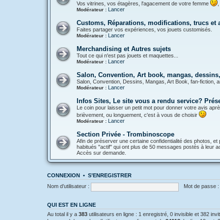
Vos vitrines, vos étagères, l'agacement de votre femme
,
Lancer
Modérateur :
Customs, Réparations, modifications, trucs et
Faites partager vos expériences, vos jouets customisés.
Lancer
Modérateur :
Merchandising et Autres sujets
Tout ce qui n'est pas jouets et maquettes...
Lancer
Modérateur :
Salon, Convention, Art book, mangas, dessins, 
Salon, Convention, Dessins, Mangas, Art Book, fan-fiction, a
Lancer
Modérateur :
Infos Sites, Le site vous a rendu service? Pré
Le coin pour laisser un petit mot pour donner votre avis aprè
brièvement, ou longuement, c'est à vous de choisir
Lancer
Modérateur :
Section Privée - Trombinoscope
Afin de préserver une certaine confidentialité des photos, et 
habitués "actif" qui ont plus de 50 messages postés à leur act
Accès sur demande.
CONNEXION
•
S’ENREGISTRER
Nom d’utilisateur :
Mot de passe :
QUI EST EN LIGNE
Au total il y a
383
utilisateurs en ligne : 1 enregistré, 0 invisible et 382 in