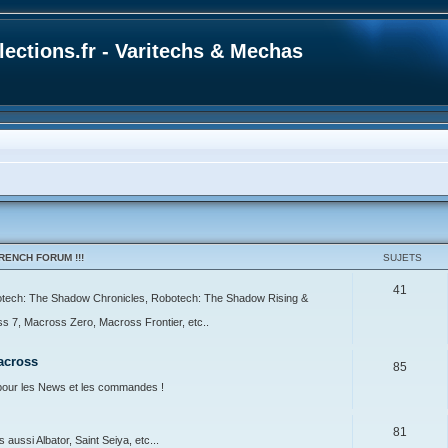
ections.fr - Varitechs & Mechas
ENCH FORUM !!!
SUJETS
41
botech: The Shadow Chronicles, Robotech: The Shadow Rising &
7, Macross Zero, Macross Frontier, etc..
across
85
our les News et les commandes !
81
ussi Albator, Saint Seiya, etc...