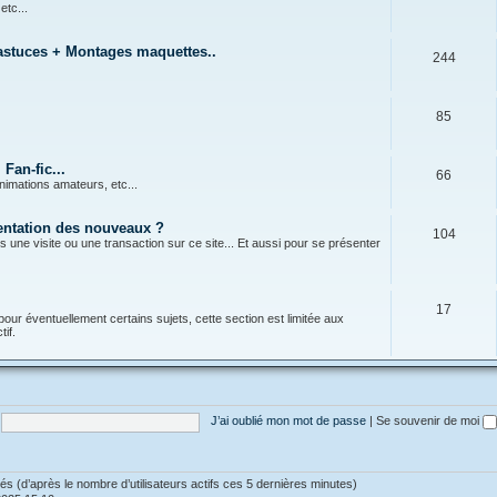
 etc...
 astuces + Montages maquettes..
244
85
Fan-fic...
66
nimations amateurs, etc...
sentation des nouveaux ?
104
s une visite ou une transaction sur ce site... Et aussi pour se présenter
17
pour éventuellement certains sujets, cette section est limitée aux
if.
J’ai oublié mon mot de passe
|
Se souvenir de moi
vités (d’après le nombre d’utilisateurs actifs ces 5 dernières minutes)