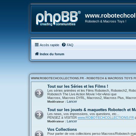
www.robotechcoll
Robotech & Macross Toys !
Accès rapide
FAQ
Index du forum
WWW.ROBOTECHCOLLECTIONS.FR - ROBOTECH & MACROSS TOYS FR
Tout sur les Séries et les Films !
Les séries animées et les Films Robotech, Robotech2, Ro
Robotech The Live Action Movie !<br>Ainsi que
Macross, Macross DYRL, Macross2, Macross Plus, Macross 
Lancer
Modérateur :
Tout sur les jouets & maquettes Robotech et M
Les news, vos impressions, vos questions, etc...
PENSEZ à VISITER
www.ROBOTECHCOLLECTIONS.FR
p
Lancer
Modérateur :
Vos Collections
Pour parler de vos collections perso Macross/Robotech mais a