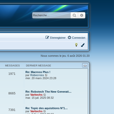
Rechercher
Recherche avancée
S’enregistrer
Connexion
Nous sommes le jeu. 6 août 2026 01:20
MESSAGES
DERNIER MESSAGE
Re: Macross Plus !
1971
V
par
Robocross
o
mer. 20 mars 2024 23:28
i
r
l
e
Re: Robotech The New Generati…
8665
d
V
par
Varitechs
e
o
mar. 15 juil. 2025 08:32
r
i
n
r
i
l
Re: Topic des aquisitions N°1…
e
7391
e
V
par
Varitechs
r
d
o