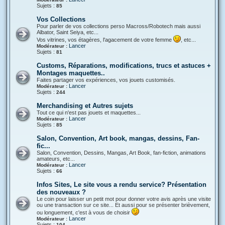
Sujets :
85
Vos Collections
Pour parler de vos collections perso Macross/Robotech mais aussi
Albator, Saint Seiya, etc...
Vos vitrines, vos étagères, l'agacement de votre femme
, etc...
Lancer
Modérateur :
Sujets :
81
Customs, Réparations, modifications, trucs et astuces +
Montages maquettes..
Faites partager vos expériences, vos jouets customisés.
Lancer
Modérateur :
Sujets :
244
Merchandising et Autres sujets
Tout ce qui n'est pas jouets et maquettes...
Lancer
Modérateur :
Sujets :
85
Salon, Convention, Art book, mangas, dessins, Fan-
fic...
Salon, Convention, Dessins, Mangas, Art Book, fan-fiction, animations
amateurs, etc...
Lancer
Modérateur :
Sujets :
66
Infos Sites, Le site vous a rendu service? Présentation
des nouveaux ?
Le coin pour laisser un petit mot pour donner votre avis après une visite
ou une transaction sur ce site... Et aussi pour se présenter brièvement,
ou longuement, c'est à vous de choisir
Lancer
Modérateur :
Sujets :
104