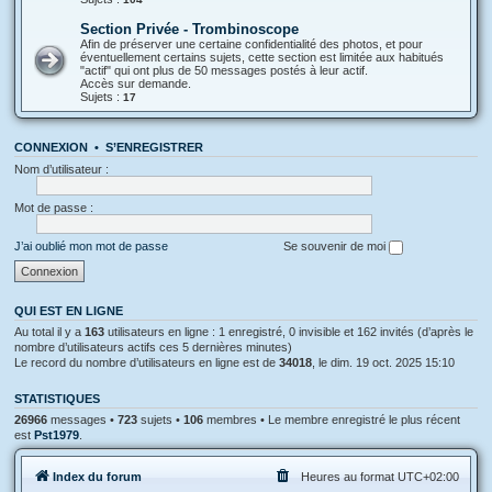
Section Privée - Trombinoscope
Afin de préserver une certaine confidentialité des photos, et pour
éventuellement certains sujets, cette section est limitée aux habitués
"actif" qui ont plus de 50 messages postés à leur actif.
Accès sur demande.
Sujets :
17
CONNEXION
•
S’ENREGISTRER
Nom d’utilisateur :
Mot de passe :
J’ai oublié mon mot de passe
Se souvenir de moi
QUI EST EN LIGNE
Au total il y a
163
utilisateurs en ligne : 1 enregistré, 0 invisible et 162 invités (d’après le
nombre d’utilisateurs actifs ces 5 dernières minutes)
Le record du nombre d’utilisateurs en ligne est de
34018
, le dim. 19 oct. 2025 15:10
STATISTIQUES
26966
messages •
723
sujets •
106
membres • Le membre enregistré le plus récent
est
Pst1979
.
Index du forum
Heures au format
UTC+02:00