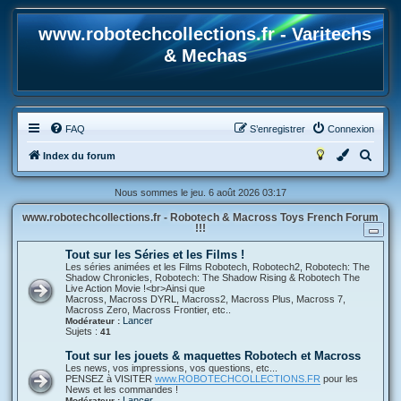
www.robotechcollections.fr - Varitechs
& Mechas
FAQ
S’enregistrer
Connexion
R
Index du forum
e
Nous sommes le jeu. 6 août 2026 03:17
c
www.robotechcollections.fr - Robotech & Macross Toys French Forum
h
!!!
e
Tout sur les Séries et les Films !
r
Les séries animées et les Films Robotech, Robotech2, Robotech: The
Shadow Chronicles, Robotech: The Shadow Rising & Robotech The
c
Live Action Movie !<br>Ainsi que
Macross, Macross DYRL, Macross2, Macross Plus, Macross 7,
h
Macross Zero, Macross Frontier, etc..
Lancer
Modérateur :
e
Sujets :
41
r
Tout sur les jouets & maquettes Robotech et Macross
Les news, vos impressions, vos questions, etc...
PENSEZ à VISITER
www.ROBOTECHCOLLECTIONS.FR
pour les
News et les commandes !
Lancer
Modérateur :