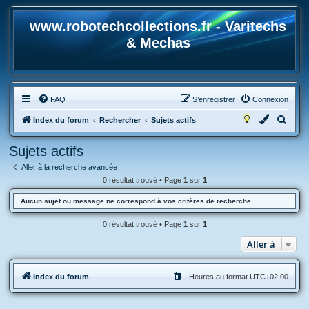
www.robotechcollections.fr - Varitechs
& Mechas
FAQ
S’enregistrer
Connexion
R
Index du forum
Rechercher
Sujets actifs
e
Sujets actifs
c
Aller à la recherche avancée
h
0 résultat trouvé • Page
1
sur
1
e
Aucun sujet ou message ne correspond à vos critères de recherche.
r
c
0 résultat trouvé • Page
1
sur
1
h
Aller à
e
r
Index du forum
Heures au format
UTC+02:00