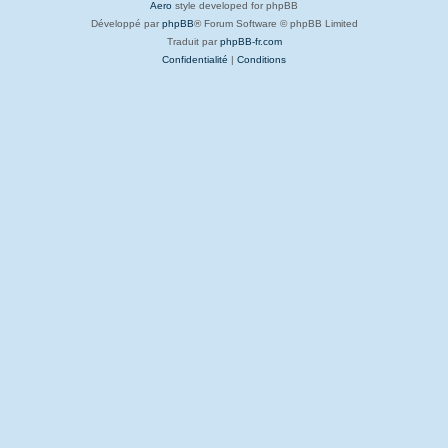
Aero
style developed for phpBB
Développé par
phpBB
® Forum Software © phpBB Limited
Traduit par
phpBB-fr.com
Confidentialité
|
Conditions