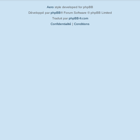
Aero
style developed for phpBB
Développé par
phpBB
® Forum Software © phpBB Limited
Traduit par
phpBB-fr.com
Confidentialité
|
Conditions