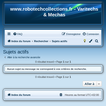
www.robotechcollections.fr - Varitechs
& Mechas
FAQ
S’enregistrer
Connexion
R
Index du forum
Rechercher
Sujets actifs
e
Sujets actifs
c
Aller à la recherche avancée
h
0 résultat trouvé • Page
1
sur
1
e
Aucun sujet ou message ne correspond à vos critères de recherche.
r
c
0 résultat trouvé • Page
1
sur
1
h
Aller à
e
r
Index du forum
Heures au format
UTC+02:00