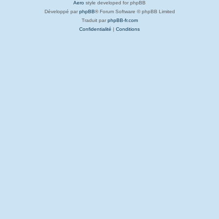
Aero
style developed for phpBB
Développé par
phpBB
® Forum Software © phpBB Limited
Traduit par
phpBB-fr.com
Confidentialité
|
Conditions