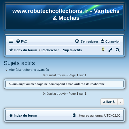
www.robotechcollections.fr - Varitechs
& Mechas
FAQ
S’enregistrer
Connexion
R
Index du forum
Rechercher
Sujets actifs
e
Sujets actifs
c
Aller à la recherche avancée
h
0 résultat trouvé • Page
1
sur
1
e
Aucun sujet ou message ne correspond à vos critères de recherche.
r
c
0 résultat trouvé • Page
1
sur
1
h
Aller à
e
r
Index du forum
Heures au format
UTC+02:00