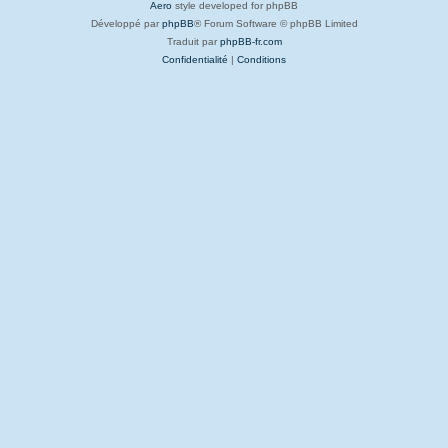
Aero
style developed for phpBB
Développé par
phpBB
® Forum Software © phpBB Limited
Traduit par
phpBB-fr.com
Confidentialité
|
Conditions