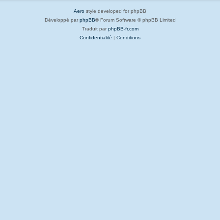
Aero
style developed for phpBB
Développé par
phpBB
® Forum Software © phpBB Limited
Traduit par
phpBB-fr.com
Confidentialité
|
Conditions