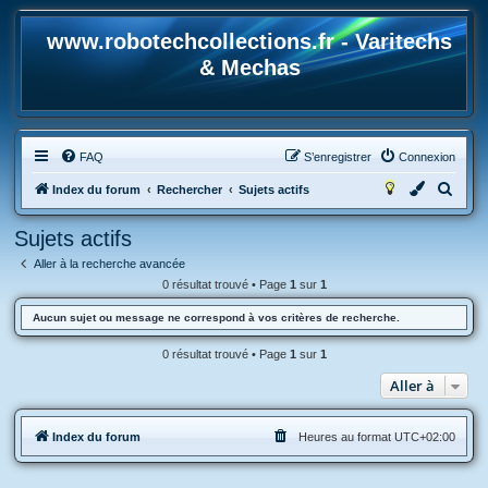
www.robotechcollections.fr - Varitechs
& Mechas
FAQ
S’enregistrer
Connexion
R
Index du forum
Rechercher
Sujets actifs
e
Sujets actifs
c
Aller à la recherche avancée
h
0 résultat trouvé • Page
1
sur
1
e
Aucun sujet ou message ne correspond à vos critères de recherche.
r
c
0 résultat trouvé • Page
1
sur
1
h
Aller à
e
r
Index du forum
Heures au format
UTC+02:00