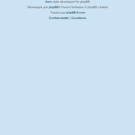
Aero
style developed for phpBB
Développé par
phpBB
® Forum Software © phpBB Limited
Traduit par
phpBB-fr.com
Confidentialité
|
Conditions