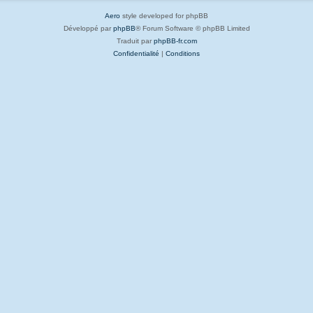
Aero
style developed for phpBB
Développé par
phpBB
® Forum Software © phpBB Limited
Traduit par
phpBB-fr.com
Confidentialité
|
Conditions