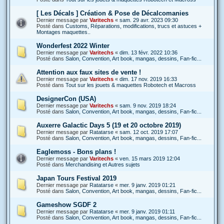
[ Les Décals ] Création & Pose de Décalcomanies
Dernier message par
Varitechs
«
sam. 29 avr. 2023 09:30
Posté dans
Customs, Réparations, modifications, trucs et astuces +
Montages maquettes..
Wonderfest 2022 Winter
Dernier message par
Varitechs
«
dim. 13 févr. 2022 10:36
Posté dans
Salon, Convention, Art book, mangas, dessins, Fan-fic...
Attention aux faux sites de vente !
Dernier message par
Varitechs
«
dim. 17 nov. 2019 16:33
Posté dans
Tout sur les jouets & maquettes Robotech et Macross
DesignerCon (USA)
Dernier message par
Varitechs
«
sam. 9 nov. 2019 18:24
Posté dans
Salon, Convention, Art book, mangas, dessins, Fan-fic...
Auxerre Galactic Days 5 (19 et 20 octobre 2019)
Dernier message par
Ratatarse
«
sam. 12 oct. 2019 17:07
Posté dans
Salon, Convention, Art book, mangas, dessins, Fan-fic...
Eaglemoss - Bons plans !
Dernier message par
Varitechs
«
ven. 15 mars 2019 12:04
Posté dans
Merchandising et Autres sujets
Japan Tours Festival 2019
Dernier message par
Ratatarse
«
mer. 9 janv. 2019 01:21
Posté dans
Salon, Convention, Art book, mangas, dessins, Fan-fic...
Gameshow SGDF 2
Dernier message par
Ratatarse
«
mer. 9 janv. 2019 01:11
Posté dans
Salon, Convention, Art book, mangas, dessins, Fan-fic...