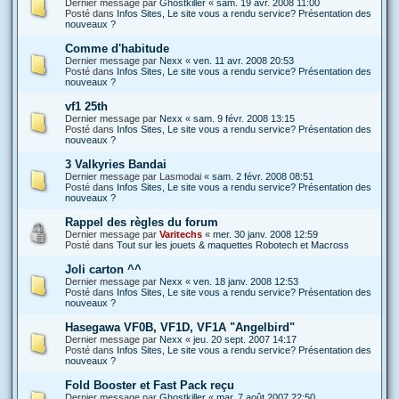
Dernier message par
Ghostkiller
«
sam. 19 avr. 2008 11:00
Posté dans
Infos Sites, Le site vous a rendu service? Présentation des
nouveaux ?
Comme d'habitude
Dernier message par
Nexx
«
ven. 11 avr. 2008 20:53
Posté dans
Infos Sites, Le site vous a rendu service? Présentation des
nouveaux ?
vf1 25th
Dernier message par
Nexx
«
sam. 9 févr. 2008 13:15
Posté dans
Infos Sites, Le site vous a rendu service? Présentation des
nouveaux ?
3 Valkyries Bandai
Dernier message par
Lasmodai
«
sam. 2 févr. 2008 08:51
Posté dans
Infos Sites, Le site vous a rendu service? Présentation des
nouveaux ?
Rappel des règles du forum
Dernier message par
Varitechs
«
mer. 30 janv. 2008 12:59
Posté dans
Tout sur les jouets & maquettes Robotech et Macross
Joli carton ^^
Dernier message par
Nexx
«
ven. 18 janv. 2008 12:53
Posté dans
Infos Sites, Le site vous a rendu service? Présentation des
nouveaux ?
Hasegawa VF0B, VF1D, VF1A "Angelbird"
Dernier message par
Nexx
«
jeu. 20 sept. 2007 14:17
Posté dans
Infos Sites, Le site vous a rendu service? Présentation des
nouveaux ?
Fold Booster et Fast Pack reçu
Dernier message par
Ghostkiller
«
mar. 7 août 2007 22:50