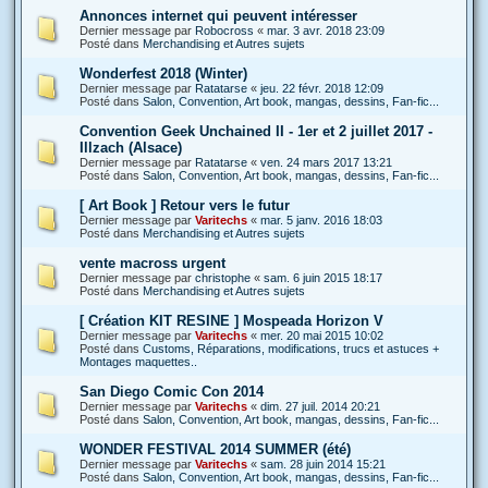
Annonces internet qui peuvent intéresser
Dernier message par
Robocross
«
mar. 3 avr. 2018 23:09
Posté dans
Merchandising et Autres sujets
Wonderfest 2018 (Winter)
Dernier message par
Ratatarse
«
jeu. 22 févr. 2018 12:09
Posté dans
Salon, Convention, Art book, mangas, dessins, Fan-fic...
Convention Geek Unchained II - 1er et 2 juillet 2017 -
Illzach (Alsace)
Dernier message par
Ratatarse
«
ven. 24 mars 2017 13:21
Posté dans
Salon, Convention, Art book, mangas, dessins, Fan-fic...
[ Art Book ] Retour vers le futur
Dernier message par
Varitechs
«
mar. 5 janv. 2016 18:03
Posté dans
Merchandising et Autres sujets
vente macross urgent
Dernier message par
christophe
«
sam. 6 juin 2015 18:17
Posté dans
Merchandising et Autres sujets
[ Création KIT RESINE ] Mospeada Horizon V
Dernier message par
Varitechs
«
mer. 20 mai 2015 10:02
Posté dans
Customs, Réparations, modifications, trucs et astuces +
Montages maquettes..
San Diego Comic Con 2014
Dernier message par
Varitechs
«
dim. 27 juil. 2014 20:21
Posté dans
Salon, Convention, Art book, mangas, dessins, Fan-fic...
WONDER FESTIVAL 2014 SUMMER (été)
Dernier message par
Varitechs
«
sam. 28 juin 2014 15:21
Posté dans
Salon, Convention, Art book, mangas, dessins, Fan-fic...