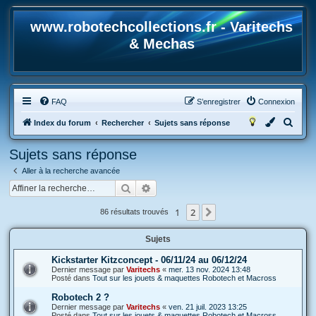
www.robotechcollections.fr - Varitechs
& Mechas
FAQ
S’enregistrer
Connexion
R
Index du forum
Rechercher
Sujets sans réponse
e
Sujets sans réponse
c
Aller à la recherche avancée
h
Rechercher
Recherche avancée
e
r
1
2
Suivante
86 résultats trouvés
c
Sujets
h
e
Kickstarter Kitzconcept - 06/11/24 au 06/12/24
Dernier message par
Varitechs
«
mer. 13 nov. 2024 13:48
r
Posté dans
Tout sur les jouets & maquettes Robotech et Macross
Robotech 2 ?
Dernier message par
Varitechs
«
ven. 21 juil. 2023 13:25
Posté dans
Tout sur les jouets & maquettes Robotech et Macross