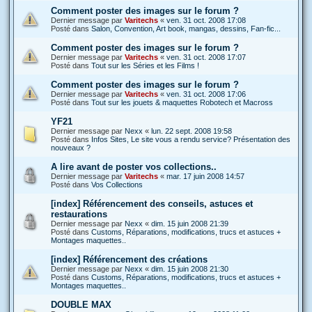
Comment poster des images sur le forum ?
Dernier message par
Varitechs
«
ven. 31 oct. 2008 17:08
Posté dans
Salon, Convention, Art book, mangas, dessins, Fan-fic...
Comment poster des images sur le forum ?
Dernier message par
Varitechs
«
ven. 31 oct. 2008 17:07
Posté dans
Tout sur les Séries et les Films !
Comment poster des images sur le forum ?
Dernier message par
Varitechs
«
ven. 31 oct. 2008 17:06
Posté dans
Tout sur les jouets & maquettes Robotech et Macross
YF21
Dernier message par
Nexx
«
lun. 22 sept. 2008 19:58
Posté dans
Infos Sites, Le site vous a rendu service? Présentation des
nouveaux ?
A lire avant de poster vos collections..
Dernier message par
Varitechs
«
mar. 17 juin 2008 14:57
Posté dans
Vos Collections
[index] Référencement des conseils, astuces et
restaurations
Dernier message par
Nexx
«
dim. 15 juin 2008 21:39
Posté dans
Customs, Réparations, modifications, trucs et astuces +
Montages maquettes..
[index] Référencement des créations
Dernier message par
Nexx
«
dim. 15 juin 2008 21:30
Posté dans
Customs, Réparations, modifications, trucs et astuces +
Montages maquettes..
DOUBLE MAX