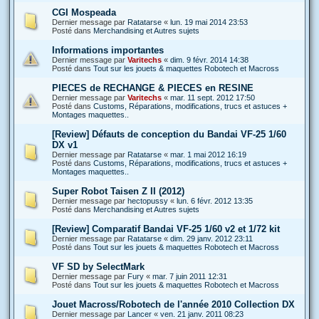
CGI Mospeada
Dernier message par
Ratatarse
«
lun. 19 mai 2014 23:53
Posté dans
Merchandising et Autres sujets
Informations importantes
Dernier message par
Varitechs
«
dim. 9 févr. 2014 14:38
Posté dans
Tout sur les jouets & maquettes Robotech et Macross
PIECES de RECHANGE & PIECES en RESINE
Dernier message par
Varitechs
«
mar. 11 sept. 2012 17:50
Posté dans
Customs, Réparations, modifications, trucs et astuces +
Montages maquettes..
[Review] Défauts de conception du Bandai VF-25 1/60
DX v1
Dernier message par
Ratatarse
«
mar. 1 mai 2012 16:19
Posté dans
Customs, Réparations, modifications, trucs et astuces +
Montages maquettes..
Super Robot Taisen Z II (2012)
Dernier message par
hectopussy
«
lun. 6 févr. 2012 13:35
Posté dans
Merchandising et Autres sujets
[Review] Comparatif Bandai VF-25 1/60 v2 et 1/72 kit
Dernier message par
Ratatarse
«
dim. 29 janv. 2012 23:11
Posté dans
Tout sur les jouets & maquettes Robotech et Macross
VF SD by SelectMark
Dernier message par
Fury
«
mar. 7 juin 2011 12:31
Posté dans
Tout sur les jouets & maquettes Robotech et Macross
Jouet Macross/Robotech de l'année 2010 Collection DX
Dernier message par
Lancer
«
ven. 21 janv. 2011 08:23