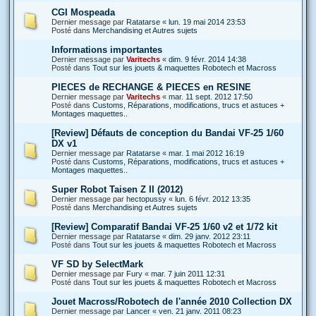
CGI Mospeada
Dernier message par
Ratatarse
«
lun. 19 mai 2014 23:53
Posté dans
Merchandising et Autres sujets
Informations importantes
Dernier message par
Varitechs
«
dim. 9 févr. 2014 14:38
Posté dans
Tout sur les jouets & maquettes Robotech et Macross
PIECES de RECHANGE & PIECES en RESINE
Dernier message par
Varitechs
«
mar. 11 sept. 2012 17:50
Posté dans
Customs, Réparations, modifications, trucs et astuces +
Montages maquettes..
[Review] Défauts de conception du Bandai VF-25 1/60
DX v1
Dernier message par
Ratatarse
«
mar. 1 mai 2012 16:19
Posté dans
Customs, Réparations, modifications, trucs et astuces +
Montages maquettes..
Super Robot Taisen Z II (2012)
Dernier message par
hectopussy
«
lun. 6 févr. 2012 13:35
Posté dans
Merchandising et Autres sujets
[Review] Comparatif Bandai VF-25 1/60 v2 et 1/72 kit
Dernier message par
Ratatarse
«
dim. 29 janv. 2012 23:11
Posté dans
Tout sur les jouets & maquettes Robotech et Macross
VF SD by SelectMark
Dernier message par
Fury
«
mar. 7 juin 2011 12:31
Posté dans
Tout sur les jouets & maquettes Robotech et Macross
Jouet Macross/Robotech de l'année 2010 Collection DX
Dernier message par
Lancer
«
ven. 21 janv. 2011 08:23