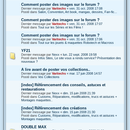
Comment poster des images sur le forum ?
Dernier message par
Varitechs
«
ven. 31 oct. 2008 17:08
Posté dans
Salon, Convention, Art book, mangas, dessins, Fan-fic...
Comment poster des images sur le forum ?
Dernier message par
Varitechs
«
ven. 31 oct. 2008 17:07
Posté dans
Tout sur les Séries et les Films !
Comment poster des images sur le forum ?
Dernier message par
Varitechs
«
ven. 31 oct. 2008 17:06
Posté dans
Tout sur les jouets & maquettes Robotech et Macross
YF21
Dernier message par
Nexx
«
lun. 22 sept. 2008 19:58
Posté dans
Infos Sites, Le site vous a rendu service? Présentation des
nouveaux ?
A lire avant de poster vos collections..
Dernier message par
Varitechs
«
mar. 17 juin 2008 14:57
Posté dans
Vos Collections
[index] Référencement des conseils, astuces et
restaurations
Dernier message par
Nexx
«
dim. 15 juin 2008 21:39
Posté dans
Customs, Réparations, modifications, trucs et astuces +
Montages maquettes..
[index] Référencement des créations
Dernier message par
Nexx
«
dim. 15 juin 2008 21:30
Posté dans
Customs, Réparations, modifications, trucs et astuces +
Montages maquettes..
DOUBLE MAX