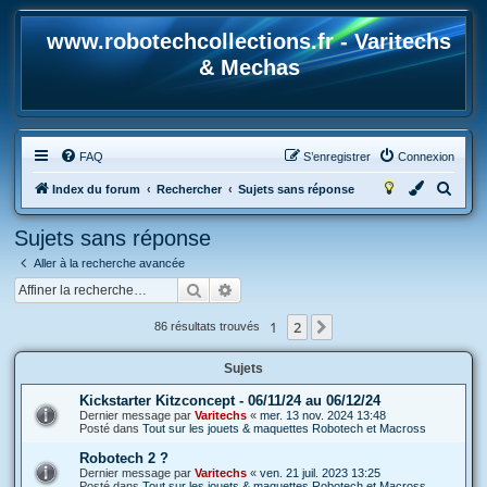
www.robotechcollections.fr - Varitechs
& Mechas
FAQ
S’enregistrer
Connexion
R
Index du forum
Rechercher
Sujets sans réponse
e
Sujets sans réponse
c
Aller à la recherche avancée
h
Rechercher
Recherche avancée
e
r
1
2
Suivante
86 résultats trouvés
c
Sujets
h
e
Kickstarter Kitzconcept - 06/11/24 au 06/12/24
Dernier message par
Varitechs
«
mer. 13 nov. 2024 13:48
r
Posté dans
Tout sur les jouets & maquettes Robotech et Macross
Robotech 2 ?
Dernier message par
Varitechs
«
ven. 21 juil. 2023 13:25
Posté dans
Tout sur les jouets & maquettes Robotech et Macross