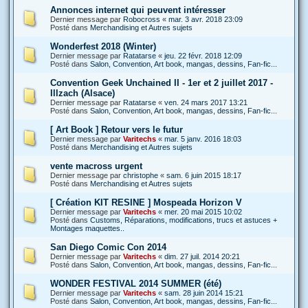
Annonces internet qui peuvent intéresser
Dernier message par
Robocross
«
mar. 3 avr. 2018 23:09
Posté dans
Merchandising et Autres sujets
Wonderfest 2018 (Winter)
Dernier message par
Ratatarse
«
jeu. 22 févr. 2018 12:09
Posté dans
Salon, Convention, Art book, mangas, dessins, Fan-fic...
Convention Geek Unchained II - 1er et 2 juillet 2017 -
Illzach (Alsace)
Dernier message par
Ratatarse
«
ven. 24 mars 2017 13:21
Posté dans
Salon, Convention, Art book, mangas, dessins, Fan-fic...
[ Art Book ] Retour vers le futur
Dernier message par
Varitechs
«
mar. 5 janv. 2016 18:03
Posté dans
Merchandising et Autres sujets
vente macross urgent
Dernier message par
christophe
«
sam. 6 juin 2015 18:17
Posté dans
Merchandising et Autres sujets
[ Création KIT RESINE ] Mospeada Horizon V
Dernier message par
Varitechs
«
mer. 20 mai 2015 10:02
Posté dans
Customs, Réparations, modifications, trucs et astuces +
Montages maquettes..
San Diego Comic Con 2014
Dernier message par
Varitechs
«
dim. 27 juil. 2014 20:21
Posté dans
Salon, Convention, Art book, mangas, dessins, Fan-fic...
WONDER FESTIVAL 2014 SUMMER (été)
Dernier message par
Varitechs
«
sam. 28 juin 2014 15:21
Posté dans
Salon, Convention, Art book, mangas, dessins, Fan-fic...