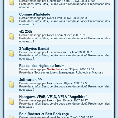
Dernier message par
Ghostkiller
«
sam. 19 avr. 2008 11:00
Posté dans
Infos Sites, Le site vous a rendu service? Présentation des
nouveaux ?
Comme d'habitude
Dernier message par
Nexx
«
ven. 11 avr. 2008 20:53
Posté dans
Infos Sites, Le site vous a rendu service? Présentation des
nouveaux ?
vf1 25th
Dernier message par
Nexx
«
sam. 9 févr. 2008 13:15
Posté dans
Infos Sites, Le site vous a rendu service? Présentation des
nouveaux ?
3 Valkyries Bandai
Dernier message par
Lasmodai
«
sam. 2 févr. 2008 08:51
Posté dans
Infos Sites, Le site vous a rendu service? Présentation des
nouveaux ?
Rappel des règles du forum
Dernier message par
Varitechs
«
mer. 30 janv. 2008 12:59
Posté dans
Tout sur les jouets & maquettes Robotech et Macross
Joli carton ^^
Dernier message par
Nexx
«
ven. 18 janv. 2008 12:53
Posté dans
Infos Sites, Le site vous a rendu service? Présentation des
nouveaux ?
Hasegawa VF0B, VF1D, VF1A "Angelbird"
Dernier message par
Nexx
«
jeu. 20 sept. 2007 14:17
Posté dans
Infos Sites, Le site vous a rendu service? Présentation des
nouveaux ?
Fold Booster et Fast Pack reçu
Dernier message par
Ghostkiller
«
mar. 7 août 2007 22:50