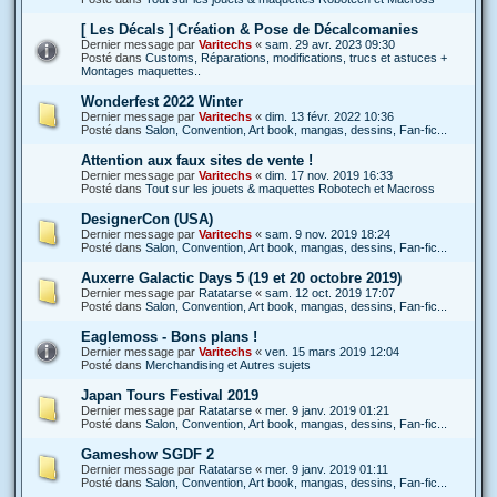
[ Les Décals ] Création & Pose de Décalcomanies
Dernier message par
Varitechs
«
sam. 29 avr. 2023 09:30
Posté dans
Customs, Réparations, modifications, trucs et astuces +
Montages maquettes..
Wonderfest 2022 Winter
Dernier message par
Varitechs
«
dim. 13 févr. 2022 10:36
Posté dans
Salon, Convention, Art book, mangas, dessins, Fan-fic...
Attention aux faux sites de vente !
Dernier message par
Varitechs
«
dim. 17 nov. 2019 16:33
Posté dans
Tout sur les jouets & maquettes Robotech et Macross
DesignerCon (USA)
Dernier message par
Varitechs
«
sam. 9 nov. 2019 18:24
Posté dans
Salon, Convention, Art book, mangas, dessins, Fan-fic...
Auxerre Galactic Days 5 (19 et 20 octobre 2019)
Dernier message par
Ratatarse
«
sam. 12 oct. 2019 17:07
Posté dans
Salon, Convention, Art book, mangas, dessins, Fan-fic...
Eaglemoss - Bons plans !
Dernier message par
Varitechs
«
ven. 15 mars 2019 12:04
Posté dans
Merchandising et Autres sujets
Japan Tours Festival 2019
Dernier message par
Ratatarse
«
mer. 9 janv. 2019 01:21
Posté dans
Salon, Convention, Art book, mangas, dessins, Fan-fic...
Gameshow SGDF 2
Dernier message par
Ratatarse
«
mer. 9 janv. 2019 01:11
Posté dans
Salon, Convention, Art book, mangas, dessins, Fan-fic...