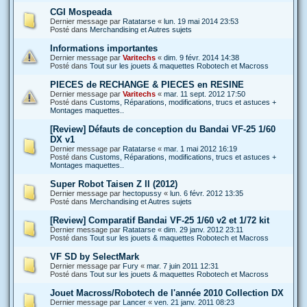
CGI Mospeada
Dernier message par
Ratatarse
«
lun. 19 mai 2014 23:53
Posté dans
Merchandising et Autres sujets
Informations importantes
Dernier message par
Varitechs
«
dim. 9 févr. 2014 14:38
Posté dans
Tout sur les jouets & maquettes Robotech et Macross
PIECES de RECHANGE & PIECES en RESINE
Dernier message par
Varitechs
«
mar. 11 sept. 2012 17:50
Posté dans
Customs, Réparations, modifications, trucs et astuces +
Montages maquettes..
[Review] Défauts de conception du Bandai VF-25 1/60
DX v1
Dernier message par
Ratatarse
«
mar. 1 mai 2012 16:19
Posté dans
Customs, Réparations, modifications, trucs et astuces +
Montages maquettes..
Super Robot Taisen Z II (2012)
Dernier message par
hectopussy
«
lun. 6 févr. 2012 13:35
Posté dans
Merchandising et Autres sujets
[Review] Comparatif Bandai VF-25 1/60 v2 et 1/72 kit
Dernier message par
Ratatarse
«
dim. 29 janv. 2012 23:11
Posté dans
Tout sur les jouets & maquettes Robotech et Macross
VF SD by SelectMark
Dernier message par
Fury
«
mar. 7 juin 2011 12:31
Posté dans
Tout sur les jouets & maquettes Robotech et Macross
Jouet Macross/Robotech de l'année 2010 Collection DX
Dernier message par
Lancer
«
ven. 21 janv. 2011 08:23