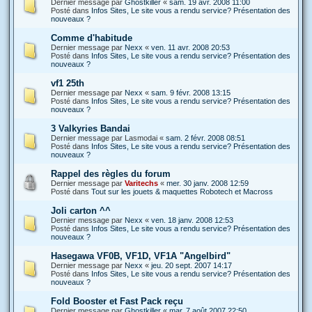
Dernier message par
Ghostkiller
«
sam. 19 avr. 2008 11:00
Posté dans
Infos Sites, Le site vous a rendu service? Présentation des
nouveaux ?
Comme d'habitude
Dernier message par
Nexx
«
ven. 11 avr. 2008 20:53
Posté dans
Infos Sites, Le site vous a rendu service? Présentation des
nouveaux ?
vf1 25th
Dernier message par
Nexx
«
sam. 9 févr. 2008 13:15
Posté dans
Infos Sites, Le site vous a rendu service? Présentation des
nouveaux ?
3 Valkyries Bandai
Dernier message par
Lasmodai
«
sam. 2 févr. 2008 08:51
Posté dans
Infos Sites, Le site vous a rendu service? Présentation des
nouveaux ?
Rappel des règles du forum
Dernier message par
Varitechs
«
mer. 30 janv. 2008 12:59
Posté dans
Tout sur les jouets & maquettes Robotech et Macross
Joli carton ^^
Dernier message par
Nexx
«
ven. 18 janv. 2008 12:53
Posté dans
Infos Sites, Le site vous a rendu service? Présentation des
nouveaux ?
Hasegawa VF0B, VF1D, VF1A "Angelbird"
Dernier message par
Nexx
«
jeu. 20 sept. 2007 14:17
Posté dans
Infos Sites, Le site vous a rendu service? Présentation des
nouveaux ?
Fold Booster et Fast Pack reçu
Dernier message par
Ghostkiller
«
mar. 7 août 2007 22:50