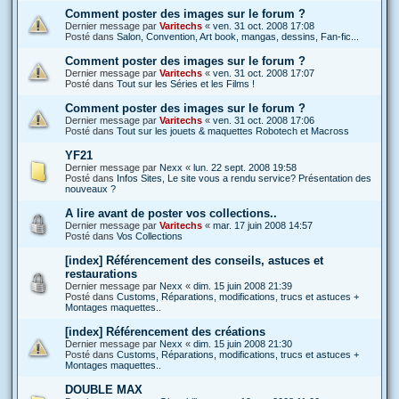
Comment poster des images sur le forum ?
Dernier message par
Varitechs
«
ven. 31 oct. 2008 17:08
Posté dans
Salon, Convention, Art book, mangas, dessins, Fan-fic...
Comment poster des images sur le forum ?
Dernier message par
Varitechs
«
ven. 31 oct. 2008 17:07
Posté dans
Tout sur les Séries et les Films !
Comment poster des images sur le forum ?
Dernier message par
Varitechs
«
ven. 31 oct. 2008 17:06
Posté dans
Tout sur les jouets & maquettes Robotech et Macross
YF21
Dernier message par
Nexx
«
lun. 22 sept. 2008 19:58
Posté dans
Infos Sites, Le site vous a rendu service? Présentation des
nouveaux ?
A lire avant de poster vos collections..
Dernier message par
Varitechs
«
mar. 17 juin 2008 14:57
Posté dans
Vos Collections
[index] Référencement des conseils, astuces et
restaurations
Dernier message par
Nexx
«
dim. 15 juin 2008 21:39
Posté dans
Customs, Réparations, modifications, trucs et astuces +
Montages maquettes..
[index] Référencement des créations
Dernier message par
Nexx
«
dim. 15 juin 2008 21:30
Posté dans
Customs, Réparations, modifications, trucs et astuces +
Montages maquettes..
DOUBLE MAX