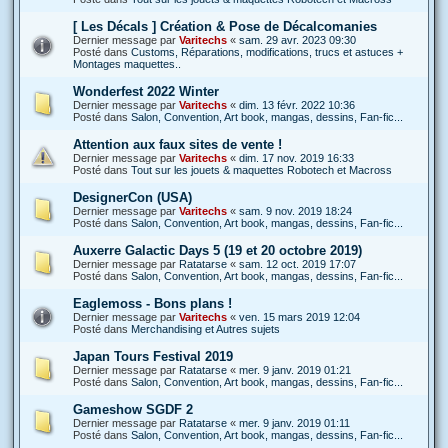
[ Les Décals ] Création & Pose de Décalcomanies
Dernier message par
Varitechs
«
sam. 29 avr. 2023 09:30
Posté dans
Customs, Réparations, modifications, trucs et astuces +
Montages maquettes..
Wonderfest 2022 Winter
Dernier message par
Varitechs
«
dim. 13 févr. 2022 10:36
Posté dans
Salon, Convention, Art book, mangas, dessins, Fan-fic...
Attention aux faux sites de vente !
Dernier message par
Varitechs
«
dim. 17 nov. 2019 16:33
Posté dans
Tout sur les jouets & maquettes Robotech et Macross
DesignerCon (USA)
Dernier message par
Varitechs
«
sam. 9 nov. 2019 18:24
Posté dans
Salon, Convention, Art book, mangas, dessins, Fan-fic...
Auxerre Galactic Days 5 (19 et 20 octobre 2019)
Dernier message par
Ratatarse
«
sam. 12 oct. 2019 17:07
Posté dans
Salon, Convention, Art book, mangas, dessins, Fan-fic...
Eaglemoss - Bons plans !
Dernier message par
Varitechs
«
ven. 15 mars 2019 12:04
Posté dans
Merchandising et Autres sujets
Japan Tours Festival 2019
Dernier message par
Ratatarse
«
mer. 9 janv. 2019 01:21
Posté dans
Salon, Convention, Art book, mangas, dessins, Fan-fic...
Gameshow SGDF 2
Dernier message par
Ratatarse
«
mer. 9 janv. 2019 01:11
Posté dans
Salon, Convention, Art book, mangas, dessins, Fan-fic...