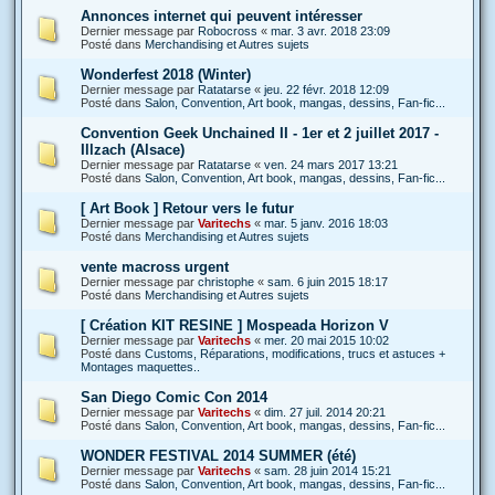
Annonces internet qui peuvent intéresser
Dernier message par
Robocross
«
mar. 3 avr. 2018 23:09
Posté dans
Merchandising et Autres sujets
Wonderfest 2018 (Winter)
Dernier message par
Ratatarse
«
jeu. 22 févr. 2018 12:09
Posté dans
Salon, Convention, Art book, mangas, dessins, Fan-fic...
Convention Geek Unchained II - 1er et 2 juillet 2017 -
Illzach (Alsace)
Dernier message par
Ratatarse
«
ven. 24 mars 2017 13:21
Posté dans
Salon, Convention, Art book, mangas, dessins, Fan-fic...
[ Art Book ] Retour vers le futur
Dernier message par
Varitechs
«
mar. 5 janv. 2016 18:03
Posté dans
Merchandising et Autres sujets
vente macross urgent
Dernier message par
christophe
«
sam. 6 juin 2015 18:17
Posté dans
Merchandising et Autres sujets
[ Création KIT RESINE ] Mospeada Horizon V
Dernier message par
Varitechs
«
mer. 20 mai 2015 10:02
Posté dans
Customs, Réparations, modifications, trucs et astuces +
Montages maquettes..
San Diego Comic Con 2014
Dernier message par
Varitechs
«
dim. 27 juil. 2014 20:21
Posté dans
Salon, Convention, Art book, mangas, dessins, Fan-fic...
WONDER FESTIVAL 2014 SUMMER (été)
Dernier message par
Varitechs
«
sam. 28 juin 2014 15:21
Posté dans
Salon, Convention, Art book, mangas, dessins, Fan-fic...