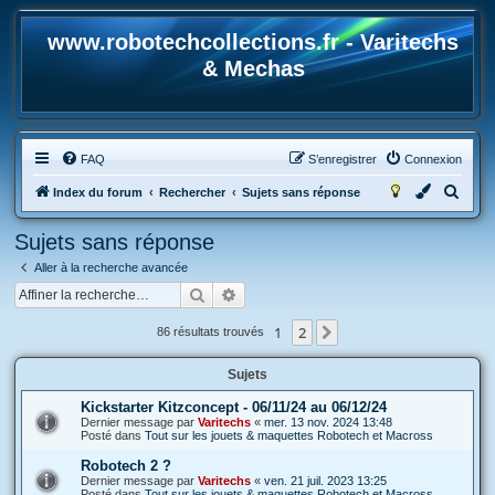
www.robotechcollections.fr - Varitechs
& Mechas
FAQ
S’enregistrer
Connexion
R
Index du forum
Rechercher
Sujets sans réponse
e
Sujets sans réponse
c
Aller à la recherche avancée
h
Rechercher
Recherche avancée
e
r
1
2
Suivante
86 résultats trouvés
c
Sujets
h
e
Kickstarter Kitzconcept - 06/11/24 au 06/12/24
Dernier message par
Varitechs
«
mer. 13 nov. 2024 13:48
r
Posté dans
Tout sur les jouets & maquettes Robotech et Macross
Robotech 2 ?
Dernier message par
Varitechs
«
ven. 21 juil. 2023 13:25
Posté dans
Tout sur les jouets & maquettes Robotech et Macross