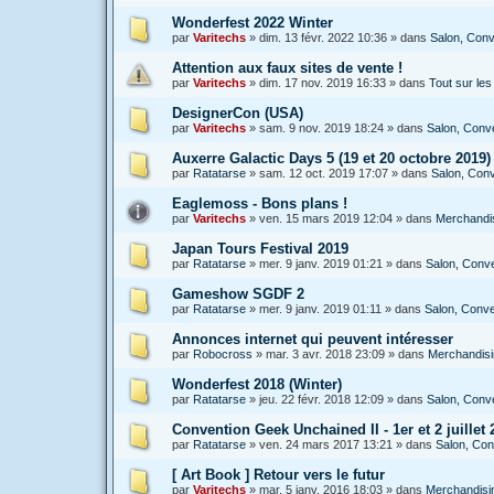
Wonderfest 2022 Winter
par
Varitechs
»
dim. 13 févr. 2022 10:36
» dans
Salon, Conv
Attention aux faux sites de vente !
par
Varitechs
»
dim. 17 nov. 2019 16:33
» dans
Tout sur le
DesignerCon (USA)
par
Varitechs
»
sam. 9 nov. 2019 18:24
» dans
Salon, Conve
Auxerre Galactic Days 5 (19 et 20 octobre 2019)
par
Ratatarse
»
sam. 12 oct. 2019 17:07
» dans
Salon, Conv
Eaglemoss - Bons plans !
par
Varitechs
»
ven. 15 mars 2019 12:04
» dans
Merchandis
Japan Tours Festival 2019
par
Ratatarse
»
mer. 9 janv. 2019 01:21
» dans
Salon, Conve
Gameshow SGDF 2
par
Ratatarse
»
mer. 9 janv. 2019 01:11
» dans
Salon, Conve
Annonces internet qui peuvent intéresser
par
Robocross
»
mar. 3 avr. 2018 23:09
» dans
Merchandisin
Wonderfest 2018 (Winter)
par
Ratatarse
»
jeu. 22 févr. 2018 12:09
» dans
Salon, Conve
Convention Geek Unchained II - 1er et 2 juillet 2
par
Ratatarse
»
ven. 24 mars 2017 13:21
» dans
Salon, Con
[ Art Book ] Retour vers le futur
par
Varitechs
»
mar. 5 janv. 2016 18:03
» dans
Merchandisin