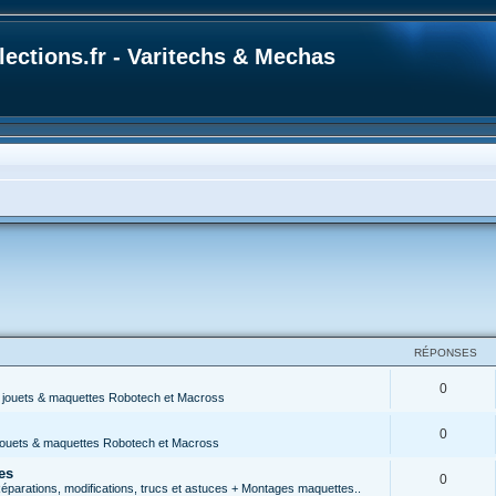
ections.fr - Varitechs & Mechas
RÉPONSES
0
s jouets & maquettes Robotech et Macross
0
 jouets & maquettes Robotech et Macross
es
0
parations, modifications, trucs et astuces + Montages maquettes..