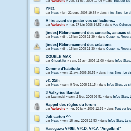
par
Varitechs
»
ven. 31 oct. 2008 17:06
» dans
Tout sur le
YF21
par
Nexx
»
lun. 22 sept. 2008 19:58
» dans
Infos Sites, Le 
A lire avant de poster vos collections..
par
Varitechs
»
mar. 17 juin 2008 14:57
» dans
Vos Collecti
[index] Référencement des conseils, astuces et
par
Nexx
»
dim. 15 juin 2008 21:39
» dans
Customs, Réparat
[index] Référencement des créations
par
Nexx
»
dim. 15 juin 2008 21:30
» dans
Customs, Réparat
DOUBLE MAX
par
Ghostkiller
»
sam. 19 avr. 2008 11:00
» dans
Infos Site
Comme d'habitude
par
Nexx
»
ven. 11 avr. 2008 20:53
» dans
Infos Sites, Le 
vf1 25th
par
Nexx
»
sam. 9 févr. 2008 13:15
» dans
Infos Sites, Le 
3 Valkyries Bandai
par
Lasmodai
»
sam. 2 févr. 2008 08:51
» dans
Infos Sites,
Rappel des règles du forum
par
Varitechs
»
mer. 30 janv. 2008 12:59
» dans
Tout sur l
Joli carton ^^
par
Nexx
»
ven. 18 janv. 2008 12:53
» dans
Infos Sites, Le
Hasegawa VF0B, VF1D, VF1A "Angelbird"