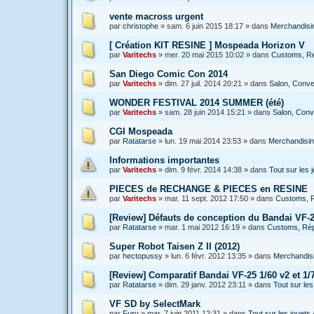
vente macross urgent
par
christophe
»
sam. 6 juin 2015 18:17
» dans
Merchandisin
[ Création KIT RESINE ] Mospeada Horizon V
par
Varitechs
»
mer. 20 mai 2015 10:02
» dans
Customs, Rép
San Diego Comic Con 2014
par
Varitechs
»
dim. 27 juil. 2014 20:21
» dans
Salon, Conven
WONDER FESTIVAL 2014 SUMMER (été)
par
Varitechs
»
sam. 28 juin 2014 15:21
» dans
Salon, Conve
CGI Mospeada
par
Ratatarse
»
lun. 19 mai 2014 23:53
» dans
Merchandising
Informations importantes
par
Varitechs
»
dim. 9 févr. 2014 14:38
» dans
Tout sur les
PIECES de RECHANGE & PIECES en RESINE
par
Varitechs
»
mar. 11 sept. 2012 17:50
» dans
Customs, R
[Review] Défauts de conception du Bandai VF-2
par
Ratatarse
»
mar. 1 mai 2012 16:19
» dans
Customs, Répa
Super Robot Taisen Z II (2012)
par
hectopussy
»
lun. 6 févr. 2012 13:35
» dans
Merchandisi
[Review] Comparatif Bandai VF-25 1/60 v2 et 1/7
par
Ratatarse
»
dim. 29 janv. 2012 23:11
» dans
Tout sur le
VF SD by SelectMark
par
Fury
»
mar. 7 juin 2011 12:31
» dans
Tout sur les jouet