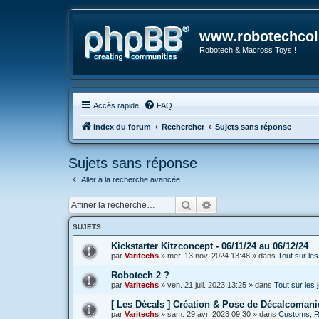
www.robotechcoll
Robotech & Macross Toys !
Accès rapide
FAQ
Index du forum
Rechercher
Sujets sans réponse
Sujets sans réponse
Aller à la recherche avancée
Rechercher
Recherche avancée
SUJETS
Kickstarter Kitzconcept - 06/11/24 au 06/12/24
par
Varitechs
»
mer. 13 nov. 2024 13:48
» dans
Tout sur le
Robotech 2 ?
par
Varitechs
»
ven. 21 juil. 2023 13:25
» dans
Tout sur les
[ Les Décals ] Création & Pose de Décalcomani
par
Varitechs
»
sam. 29 avr. 2023 09:30
» dans
Customs, Ré