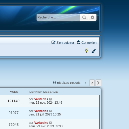
Rechercher
Recherche avancée
S’enregistrer
Connexion
1
2
Suivante
86 résultats trouvés
VUES
DERNIER MESSAGE
par
Varitechs
121140
mer. 13 nov. 2024 13:48
par
Varitechs
91077
ven. 21 juil. 2023 13:25
par
Varitechs
76043
sam. 29 avr. 2023 09:30