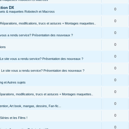
ction DX
0
jouets & maquettes Robotech et Macross
0
Réparations, modifications, trucs et astuces + Montages maquettes..
0
te vous a rendu service? Présentation des nouveaux ?
0
tions
0
, Le site vous a rendu service? Présentation des nouveaux ?
0
s, Le site vous a rendu service? Présentation des nouveaux ?
0
g et Autres sujets
0
parations, modifications, trucs et astuces + Montages maquettes..
0
ntion, Art book, mangas, dessins, Fan-fic...
0
Séries et les Films !
0