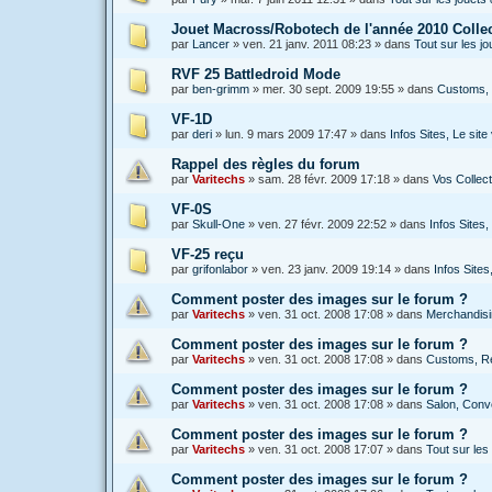
Jouet Macross/Robotech de l'année 2010 Colle
par
Lancer
»
ven. 21 janv. 2011 08:23
» dans
Tout sur les 
RVF 25 Battledroid Mode
par
ben-grimm
»
mer. 30 sept. 2009 19:55
» dans
Customs, 
VF-1D
par
deri
»
lun. 9 mars 2009 17:47
» dans
Infos Sites, Le si
Rappel des règles du forum
par
Varitechs
»
sam. 28 févr. 2009 17:18
» dans
Vos Collec
VF-0S
par
Skull-One
»
ven. 27 févr. 2009 22:52
» dans
Infos Sites
VF-25 reçu
par
grifonlabor
»
ven. 23 janv. 2009 19:14
» dans
Infos Site
Comment poster des images sur le forum ?
par
Varitechs
»
ven. 31 oct. 2008 17:08
» dans
Merchandisin
Comment poster des images sur le forum ?
par
Varitechs
»
ven. 31 oct. 2008 17:08
» dans
Customs, Ré
Comment poster des images sur le forum ?
par
Varitechs
»
ven. 31 oct. 2008 17:08
» dans
Salon, Conve
Comment poster des images sur le forum ?
par
Varitechs
»
ven. 31 oct. 2008 17:07
» dans
Tout sur les 
Comment poster des images sur le forum ?