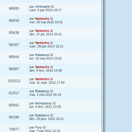
par
christophe
98695
sam. 6 juin 2015 18:17
par
Varitechs
96934
mer. 20 mai 2015 10:02
par
Varitechs
95638
dim. 27 juil. 2014 20:21
par
Varitechs
98167
sam. 28 juin 2014 15:21
par
Ratatarse
98944
lun. 19 mai 2014 23:53
par
Varitechs
98587
dim. 9 févr. 2014 14:38
par
Varitechs
102513
mar. 11 sept. 2012 17:50
par
Ratatarse
61017
mar. 1 mai 2012 16:19
par
hectopussy
60941
lun. 6 févr. 2012 13:35
par
Ratatarse
95296
dim. 29 janv. 2012 23:11
par
Fury
70877
mar. 7 juin 2011 12:31