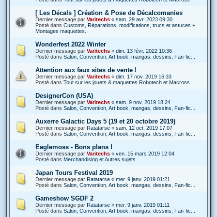
[ Les Décals ] Création & Pose de Décalcomanies
Dernier message par
Varitechs
«
sam. 29 avr. 2023 09:30
Posté dans
Customs, Réparations, modifications, trucs et astuces +
Montages maquettes..
Wonderfest 2022 Winter
Dernier message par
Varitechs
«
dim. 13 févr. 2022 10:36
Posté dans
Salon, Convention, Art book, mangas, dessins, Fan-fic...
Attention aux faux sites de vente !
Dernier message par
Varitechs
«
dim. 17 nov. 2019 16:33
Posté dans
Tout sur les jouets & maquettes Robotech et Macross
DesignerCon (USA)
Dernier message par
Varitechs
«
sam. 9 nov. 2019 18:24
Posté dans
Salon, Convention, Art book, mangas, dessins, Fan-fic...
Auxerre Galactic Days 5 (19 et 20 octobre 2019)
Dernier message par
Ratatarse
«
sam. 12 oct. 2019 17:07
Posté dans
Salon, Convention, Art book, mangas, dessins, Fan-fic...
Eaglemoss - Bons plans !
Dernier message par
Varitechs
«
ven. 15 mars 2019 12:04
Posté dans
Merchandising et Autres sujets
Japan Tours Festival 2019
Dernier message par
Ratatarse
«
mer. 9 janv. 2019 01:21
Posté dans
Salon, Convention, Art book, mangas, dessins, Fan-fic...
Gameshow SGDF 2
Dernier message par
Ratatarse
«
mer. 9 janv. 2019 01:11
Posté dans
Salon, Convention, Art book, mangas, dessins, Fan-fic...