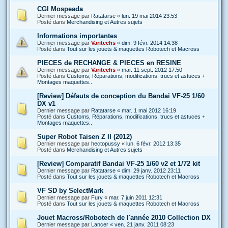
CGI Mospeada
Dernier message par
Ratatarse
«
lun. 19 mai 2014 23:53
Posté dans
Merchandising et Autres sujets
Informations importantes
Dernier message par
Varitechs
«
dim. 9 févr. 2014 14:38
Posté dans
Tout sur les jouets & maquettes Robotech et Macross
PIECES de RECHANGE & PIECES en RESINE
Dernier message par
Varitechs
«
mar. 11 sept. 2012 17:50
Posté dans
Customs, Réparations, modifications, trucs et astuces +
Montages maquettes..
[Review] Défauts de conception du Bandai VF-25 1/60
DX v1
Dernier message par
Ratatarse
«
mar. 1 mai 2012 16:19
Posté dans
Customs, Réparations, modifications, trucs et astuces +
Montages maquettes..
Super Robot Taisen Z II (2012)
Dernier message par
hectopussy
«
lun. 6 févr. 2012 13:35
Posté dans
Merchandising et Autres sujets
[Review] Comparatif Bandai VF-25 1/60 v2 et 1/72 kit
Dernier message par
Ratatarse
«
dim. 29 janv. 2012 23:11
Posté dans
Tout sur les jouets & maquettes Robotech et Macross
VF SD by SelectMark
Dernier message par
Fury
«
mar. 7 juin 2011 12:31
Posté dans
Tout sur les jouets & maquettes Robotech et Macross
Jouet Macross/Robotech de l'année 2010 Collection DX
Dernier message par
Lancer
«
ven. 21 janv. 2011 08:23