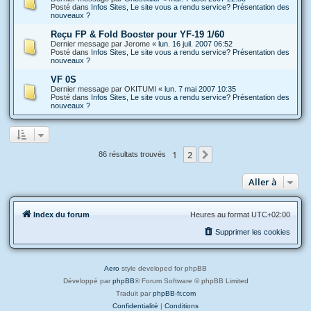
Posté dans
Infos Sites, Le site vous a rendu service? Présentation des
nouveaux ?
Reçu FP & Fold Booster pour YF-19 1/60
Dernier message par
Jerome
«
lun. 16 juil. 2007 06:52
Posté dans
Infos Sites, Le site vous a rendu service? Présentation des
nouveaux ?
VF 0S
Dernier message par
OKITUMI
«
lun. 7 mai 2007 10:35
Posté dans
Infos Sites, Le site vous a rendu service? Présentation des
nouveaux ?
1
2
Suivante
86 résultats trouvés
Aller à
Index du forum
Heures au format
UTC+02:00
Supprimer les cookies
Aero
style developed for phpBB
Développé par
phpBB
® Forum Software © phpBB Limited
Traduit par
phpBB-fr.com
Confidentialité
|
Conditions