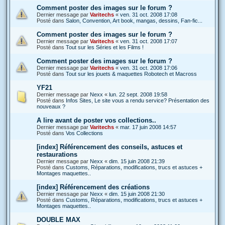
Comment poster des images sur le forum ?
Dernier message par
Varitechs
«
ven. 31 oct. 2008 17:08
Posté dans
Salon, Convention, Art book, mangas, dessins, Fan-fic...
Comment poster des images sur le forum ?
Dernier message par
Varitechs
«
ven. 31 oct. 2008 17:07
Posté dans
Tout sur les Séries et les Films !
Comment poster des images sur le forum ?
Dernier message par
Varitechs
«
ven. 31 oct. 2008 17:06
Posté dans
Tout sur les jouets & maquettes Robotech et Macross
YF21
Dernier message par
Nexx
«
lun. 22 sept. 2008 19:58
Posté dans
Infos Sites, Le site vous a rendu service? Présentation des
nouveaux ?
A lire avant de poster vos collections..
Dernier message par
Varitechs
«
mar. 17 juin 2008 14:57
Posté dans
Vos Collections
[index] Référencement des conseils, astuces et
restaurations
Dernier message par
Nexx
«
dim. 15 juin 2008 21:39
Posté dans
Customs, Réparations, modifications, trucs et astuces +
Montages maquettes..
[index] Référencement des créations
Dernier message par
Nexx
«
dim. 15 juin 2008 21:30
Posté dans
Customs, Réparations, modifications, trucs et astuces +
Montages maquettes..
DOUBLE MAX