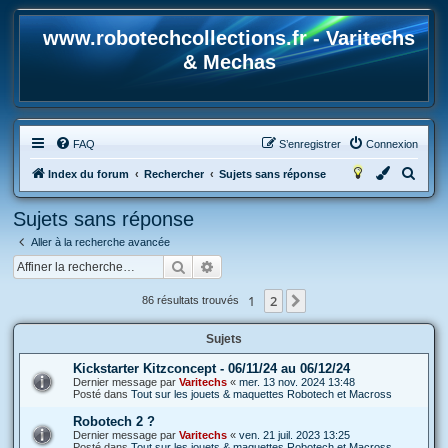
www.robotechcollections.fr - Varitechs
& Mechas
FAQ
S’enregistrer
Connexion
R
Index du forum
Rechercher
Sujets sans réponse
e
Sujets sans réponse
c
Aller à la recherche avancée
h
Rechercher
Recherche avancée
e
r
1
2
Suivante
86 résultats trouvés
c
Sujets
h
e
Kickstarter Kitzconcept - 06/11/24 au 06/12/24
Dernier message par
Varitechs
«
mer. 13 nov. 2024 13:48
r
Posté dans
Tout sur les jouets & maquettes Robotech et Macross
Robotech 2 ?
Dernier message par
Varitechs
«
ven. 21 juil. 2023 13:25
Posté dans
Tout sur les jouets & maquettes Robotech et Macross