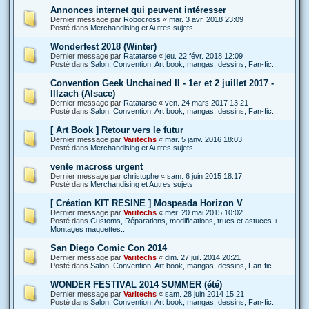
Annonces internet qui peuvent intéresser
Dernier message par
Robocross
«
mar. 3 avr. 2018 23:09
Posté dans
Merchandising et Autres sujets
Wonderfest 2018 (Winter)
Dernier message par
Ratatarse
«
jeu. 22 févr. 2018 12:09
Posté dans
Salon, Convention, Art book, mangas, dessins, Fan-fic...
Convention Geek Unchained II - 1er et 2 juillet 2017 -
Illzach (Alsace)
Dernier message par
Ratatarse
«
ven. 24 mars 2017 13:21
Posté dans
Salon, Convention, Art book, mangas, dessins, Fan-fic...
[ Art Book ] Retour vers le futur
Dernier message par
Varitechs
«
mar. 5 janv. 2016 18:03
Posté dans
Merchandising et Autres sujets
vente macross urgent
Dernier message par
christophe
«
sam. 6 juin 2015 18:17
Posté dans
Merchandising et Autres sujets
[ Création KIT RESINE ] Mospeada Horizon V
Dernier message par
Varitechs
«
mer. 20 mai 2015 10:02
Posté dans
Customs, Réparations, modifications, trucs et astuces +
Montages maquettes..
San Diego Comic Con 2014
Dernier message par
Varitechs
«
dim. 27 juil. 2014 20:21
Posté dans
Salon, Convention, Art book, mangas, dessins, Fan-fic...
WONDER FESTIVAL 2014 SUMMER (été)
Dernier message par
Varitechs
«
sam. 28 juin 2014 15:21
Posté dans
Salon, Convention, Art book, mangas, dessins, Fan-fic...