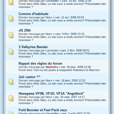
Dernier message par
Ghostkiller
«
sam. 19 avr. 2008 11:00
Posté dans
Infos Sites, Le site vous a rendu service? Présentation des
nouveaux ?
Comme d'habitude
Dernier message par
Nexx
«
ven. 11 avr. 2008 20:53
Posté dans
Infos Sites, Le site vous a rendu service? Présentation des
nouveaux ?
vf1 25th
Dernier message par
Nexx
«
sam. 9 févr. 2008 13:15
Posté dans
Infos Sites, Le site vous a rendu service? Présentation des
nouveaux ?
3 Valkyries Bandai
Dernier message par
Lasmodai
«
sam. 2 févr. 2008 08:51
Posté dans
Infos Sites, Le site vous a rendu service? Présentation des
nouveaux ?
Rappel des règles du forum
Dernier message par
Varitechs
«
mer. 30 janv. 2008 12:59
Posté dans
Tout sur les jouets & maquettes Robotech et Macross
Joli carton ^^
Dernier message par
Nexx
«
ven. 18 janv. 2008 12:53
Posté dans
Infos Sites, Le site vous a rendu service? Présentation des
nouveaux ?
Hasegawa VF0B, VF1D, VF1A "Angelbird"
Dernier message par
Nexx
«
jeu. 20 sept. 2007 14:17
Posté dans
Infos Sites, Le site vous a rendu service? Présentation des
nouveaux ?
Fold Booster et Fast Pack reçu
Dernier message par
Ghostkiller
«
mar. 7 août 2007 22:50