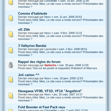
Dernier message par
Ghostkiller
«
sam. 19 avr. 2008 11:00
Posté dans
Infos Sites, Le site vous a rendu service? Présentation des
nouveaux ?
Comme d'habitude
Dernier message par
Nexx
«
ven. 11 avr. 2008 20:53
Posté dans
Infos Sites, Le site vous a rendu service? Présentation des
nouveaux ?
vf1 25th
Dernier message par
Nexx
«
sam. 9 févr. 2008 13:15
Posté dans
Infos Sites, Le site vous a rendu service? Présentation des
nouveaux ?
3 Valkyries Bandai
Dernier message par
Lasmodai
«
sam. 2 févr. 2008 08:51
Posté dans
Infos Sites, Le site vous a rendu service? Présentation des
nouveaux ?
Rappel des règles du forum
Dernier message par
Varitechs
«
mer. 30 janv. 2008 12:59
Posté dans
Tout sur les jouets & maquettes Robotech et Macross
Joli carton ^^
Dernier message par
Nexx
«
ven. 18 janv. 2008 12:53
Posté dans
Infos Sites, Le site vous a rendu service? Présentation des
nouveaux ?
Hasegawa VF0B, VF1D, VF1A "Angelbird"
Dernier message par
Nexx
«
jeu. 20 sept. 2007 14:17
Posté dans
Infos Sites, Le site vous a rendu service? Présentation des
nouveaux ?
Fold Booster et Fast Pack reçu
Dernier message par
Ghostkiller
«
mar. 7 août 2007 22:50