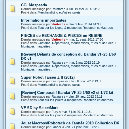
CGI Mospeada
Dernier message par
Ratatarse
«
lun. 19 mai 2014 23:53
Posté dans
Merchandising et Autres sujets
Informations importantes
Dernier message par
Varitechs
«
dim. 9 févr. 2014 14:38
Posté dans
Tout sur les jouets & maquettes Robotech et Macross
PIECES de RECHANGE & PIECES en RESINE
Dernier message par
Varitechs
«
mar. 11 sept. 2012 17:50
Posté dans
Customs, Réparations, modifications, trucs et astuces +
Montages maquettes..
[Review] Défauts de conception du Bandai VF-25 1/60
DX v1
Dernier message par
Ratatarse
«
mar. 1 mai 2012 16:19
Posté dans
Customs, Réparations, modifications, trucs et astuces +
Montages maquettes..
Super Robot Taisen Z II (2012)
Dernier message par
hectopussy
«
lun. 6 févr. 2012 13:35
Posté dans
Merchandising et Autres sujets
[Review] Comparatif Bandai VF-25 1/60 v2 et 1/72 kit
Dernier message par
Ratatarse
«
dim. 29 janv. 2012 23:11
Posté dans
Tout sur les jouets & maquettes Robotech et Macross
VF SD by SelectMark
Dernier message par
Fury
«
mar. 7 juin 2011 12:31
Posté dans
Tout sur les jouets & maquettes Robotech et Macross
Jouet Macross/Robotech de l'année 2010 Collection DX
Dernier message par
Lancer
«
ven. 21 janv. 2011 08:23