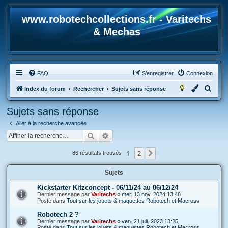
www.robotechcollections.fr - Varitechs
& Mechas
FAQ
S’enregistrer
Connexion
R
Index du forum
Rechercher
Sujets sans réponse
e
Sujets sans réponse
c
Aller à la recherche avancée
h
Rechercher
Recherche avancée
e
r
1
2
Suivante
86 résultats trouvés
c
Sujets
h
e
Kickstarter Kitzconcept - 06/11/24 au 06/12/24
Dernier message par
Varitechs
«
mer. 13 nov. 2024 13:48
r
Posté dans
Tout sur les jouets & maquettes Robotech et Macross
Robotech 2 ?
Dernier message par
Varitechs
«
ven. 21 juil. 2023 13:25
Posté dans
Tout sur les jouets & maquettes Robotech et Macross