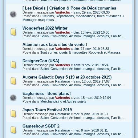
[ Les Décals ] Création & Pose de Décalcomanies
Dernier message par
Varitechs
«
sam. 29 avr. 2023 09:30
Posté dans
Customs, Réparations, modifications, trucs et astuces +
Montages maquettes..
Wonderfest 2022 Winter
Dernier message par
Varitechs
«
dim. 13 févr. 2022 10:36
Posté dans
Salon, Convention, Art book, mangas, dessins, Fan-fic...
Attention aux faux sites de vente !
Dernier message par
Varitechs
«
dim. 17 nov. 2019 16:33
Posté dans
Tout sur les jouets & maquettes Robotech et Macross
DesignerCon (USA)
Dernier message par
Varitechs
«
sam. 9 nov. 2019 18:24
Posté dans
Salon, Convention, Art book, mangas, dessins, Fan-fic...
Auxerre Galactic Days 5 (19 et 20 octobre 2019)
Dernier message par
Ratatarse
«
sam. 12 oct. 2019 17:07
Posté dans
Salon, Convention, Art book, mangas, dessins, Fan-fic...
Eaglemoss - Bons plans !
Dernier message par
Varitechs
«
ven. 15 mars 2019 12:04
Posté dans
Merchandising et Autres sujets
Japan Tours Festival 2019
Dernier message par
Ratatarse
«
mer. 9 janv. 2019 01:21
Posté dans
Salon, Convention, Art book, mangas, dessins, Fan-fic...
Gameshow SGDF 2
Dernier message par
Ratatarse
«
mer. 9 janv. 2019 01:11
Posté dans
Salon, Convention, Art book, mangas, dessins, Fan-fic...