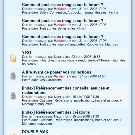
Comment poster des images sur le forum ?
Dernier message par
Varitechs
«
ven. 31 oct. 2008 17:08
Posté dans
Salon, Convention, Art book, mangas, dessins, Fan-fic...
Comment poster des images sur le forum ?
Dernier message par
Varitechs
«
ven. 31 oct. 2008 17:07
Posté dans
Tout sur les Séries et les Films !
Comment poster des images sur le forum ?
Dernier message par
Varitechs
«
ven. 31 oct. 2008 17:06
Posté dans
Tout sur les jouets & maquettes Robotech et Macross
YF21
Dernier message par
Nexx
«
lun. 22 sept. 2008 19:58
Posté dans
Infos Sites, Le site vous a rendu service? Présentation des
nouveaux ?
A lire avant de poster vos collections..
Dernier message par
Varitechs
«
mar. 17 juin 2008 14:57
Posté dans
Vos Collections
[index] Référencement des conseils, astuces et
restaurations
Dernier message par
Nexx
«
dim. 15 juin 2008 21:39
Posté dans
Customs, Réparations, modifications, trucs et astuces +
Montages maquettes..
[index] Référencement des créations
Dernier message par
Nexx
«
dim. 15 juin 2008 21:30
Posté dans
Customs, Réparations, modifications, trucs et astuces +
Montages maquettes..
DOUBLE MAX