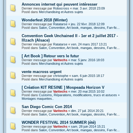
Annonces internet qui peuvent intéresser
Dernier message par
Robocross
«
mar. 3 avr. 2018 23:09
Posté dans
Merchandising et Autres sujets
Wonderfest 2018 (Winter)
Dernier message par
Ratatarse
«
jeu. 22 févr. 2018 12:09
Posté dans
Salon, Convention, Art book, mangas, dessins, Fan-fic...
Convention Geek Unchained II - 1er et 2 juillet 2017 -
Illzach (Alsace)
Dernier message par
Ratatarse
«
ven. 24 mars 2017 13:21
Posté dans
Salon, Convention, Art book, mangas, dessins, Fan-fic...
[ Art Book ] Retour vers le futur
Dernier message par
Varitechs
«
mar. 5 janv. 2016 18:03
Posté dans
Merchandising et Autres sujets
vente macross urgent
Dernier message par
christophe
«
sam. 6 juin 2015 18:17
Posté dans
Merchandising et Autres sujets
[ Création KIT RESINE ] Mospeada Horizon V
Dernier message par
Varitechs
«
mer. 20 mai 2015 10:02
Posté dans
Customs, Réparations, modifications, trucs et astuces +
Montages maquettes..
San Diego Comic Con 2014
Dernier message par
Varitechs
«
dim. 27 juil. 2014 20:21
Posté dans
Salon, Convention, Art book, mangas, dessins, Fan-fic...
WONDER FESTIVAL 2014 SUMMER (été)
Dernier message par
Varitechs
«
sam. 28 juin 2014 15:21
Posté dans
Salon, Convention, Art book, mangas, dessins, Fan-fic...