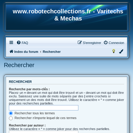
www.robotechcollections.fr - Varitechs
& Mechas
FAQ
S’enregistrer
Connexion
Index du forum
Rechercher
Rechercher
RECHERCHER
Recherche par mots-clés :
Placez un
+
devant un mot qui doit être trouvé et un
-
devant un mot qui doit être
exclu. Saisissez une suite de mots séparés par des
|
entre crochets si
uniquement un des mots doit être trouvé. Utilisez le caractère « * » comme joker
pour des recherches partielles.
Rechercher tous les termes
Rechercher n’importe lequel de ces termes
Rechercher par auteur :
Utilisez le caractère « * » comme joker pour des recherches partielles.