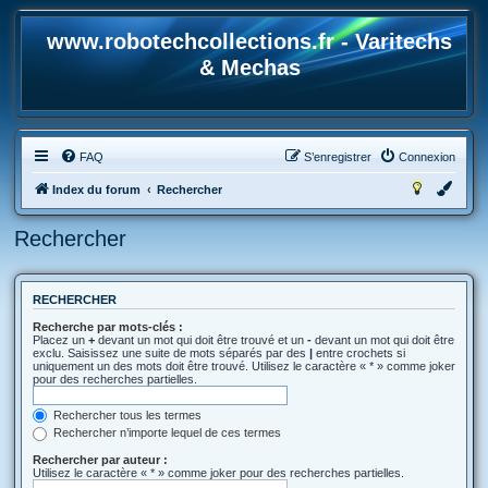
www.robotechcollections.fr - Varitechs
& Mechas
FAQ
S’enregistrer
Connexion
Index du forum
Rechercher
Rechercher
RECHERCHER
Recherche par mots-clés :
Placez un
+
devant un mot qui doit être trouvé et un
-
devant un mot qui doit être
exclu. Saisissez une suite de mots séparés par des
|
entre crochets si
uniquement un des mots doit être trouvé. Utilisez le caractère « * » comme joker
pour des recherches partielles.
Rechercher tous les termes
Rechercher n’importe lequel de ces termes
Rechercher par auteur :
Utilisez le caractère « * » comme joker pour des recherches partielles.