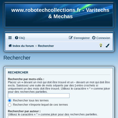
www.robotechcollections.fr - Varitechs
& Mechas
FAQ
S’enregistrer
Connexion
Index du forum
Rechercher
Rechercher
RECHERCHER
Recherche par mots-clés :
Placez un
+
devant un mot qui doit être trouvé et un
-
devant un mot qui doit être
exclu. Saisissez une suite de mots séparés par des
|
entre crochets si
uniquement un des mots doit être trouvé. Utilisez le caractère « * » comme joker
pour des recherches partielles.
Rechercher tous les termes
Rechercher n’importe lequel de ces termes
Rechercher par auteur :
Utilisez le caractère « * » comme joker pour des recherches partielles.