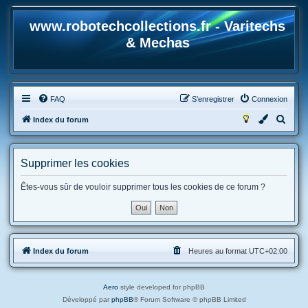
www.robotechcollections.fr - Varitechs
& Mechas
FAQ
S’enregistrer
Connexion
R
Index du forum
e
c
Supprimer les cookies
h
e
Êtes-vous sûr de vouloir supprimer tous les cookies de ce forum ?
r
c
h
Index du forum
Heures au format
UTC+02:00
e
r
Aero
style developed for phpBB
Développé par
phpBB
® Forum Software © phpBB Limited