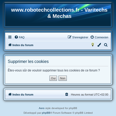
www.robotechcollections.fr - Varitechs
& Mechas
FAQ
S’enregistrer
Connexion
R
Index du forum
e
c
Supprimer les cookies
h
e
Êtes-vous sûr de vouloir supprimer tous les cookies de ce forum ?
r
c
h
Index du forum
Heures au format
UTC+02:00
e
r
Aero
style developed for phpBB
Développé par
phpBB
® Forum Software © phpBB Limited