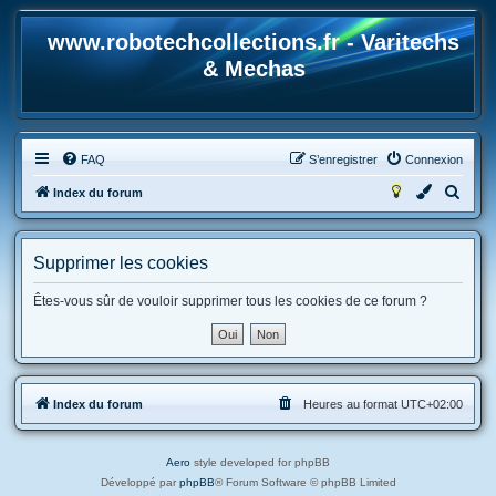
www.robotechcollections.fr - Varitechs
& Mechas
FAQ
S’enregistrer
Connexion
R
Index du forum
e
c
Supprimer les cookies
h
e
Êtes-vous sûr de vouloir supprimer tous les cookies de ce forum ?
r
c
h
Index du forum
Heures au format
UTC+02:00
e
r
Aero
style developed for phpBB
Développé par
phpBB
® Forum Software © phpBB Limited