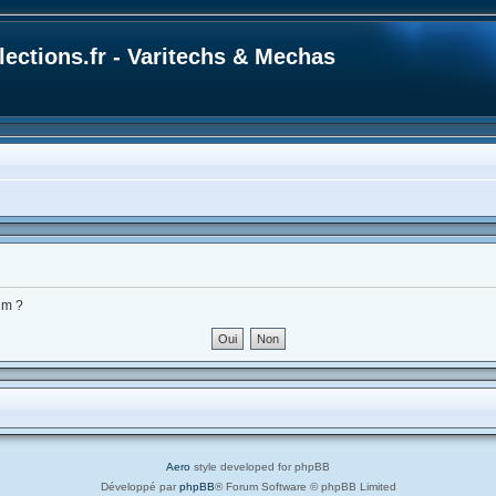
ections.fr - Varitechs & Mechas
um ?
Aero
style developed for phpBB
Développé par
phpBB
® Forum Software © phpBB Limited