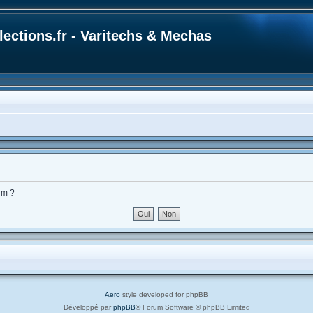
ections.fr - Varitechs & Mechas
um ?
Aero
style developed for phpBB
Développé par
phpBB
® Forum Software © phpBB Limited