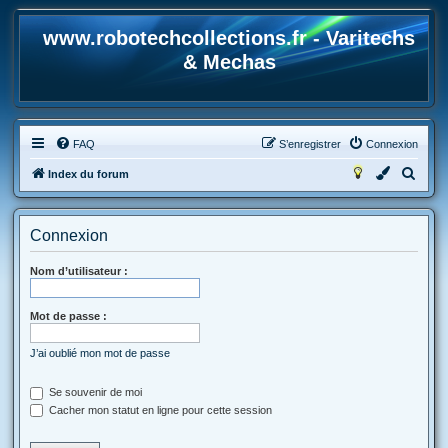
www.robotechcollections.fr - Varitechs
& Mechas
FAQ
S’enregistrer
Connexion
R
Index du forum
e
c
Connexion
h
e
Nom d’utilisateur :
r
Mot de passe :
c
h
J’ai oublié mon mot de passe
e
r
Se souvenir de moi
Cacher mon statut en ligne pour cette session