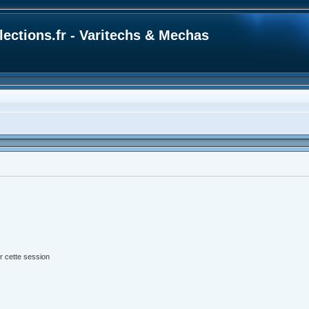
ections.fr - Varitechs & Mechas
r cette session