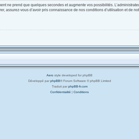
ement ne prend que quelques secondes et augmente vos possibilités. L’administrat
, assurez-vous d’avoir pris connaissance de nos conditions d’utilisation et de notre
Aero
style developed for phpBB
Développé par
phpBB
® Forum Software © phpBB Limited
Traduit par
phpBB-fr.com
Confidentialité
|
Conditions