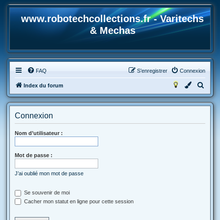
www.robotechcollections.fr - Varitechs
& Mechas
FAQ
S’enregistrer
Connexion
R
Index du forum
e
c
Connexion
h
e
Nom d’utilisateur :
r
Mot de passe :
c
h
J’ai oublié mon mot de passe
e
r
Se souvenir de moi
Cacher mon statut en ligne pour cette session