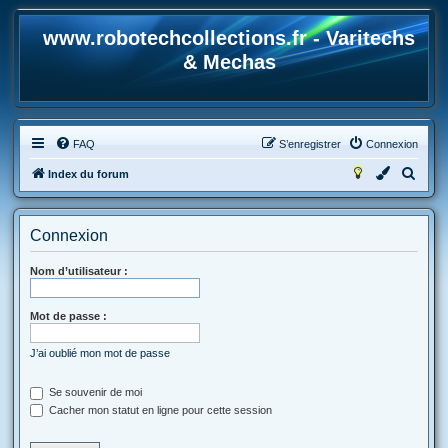
www.robotechcollections.fr - Varitechs
& Mechas
FAQ
S’enregistrer
Connexion
R
Index du forum
e
c
Connexion
h
e
Nom d’utilisateur :
r
Mot de passe :
c
h
J’ai oublié mon mot de passe
e
r
Se souvenir de moi
Cacher mon statut en ligne pour cette session