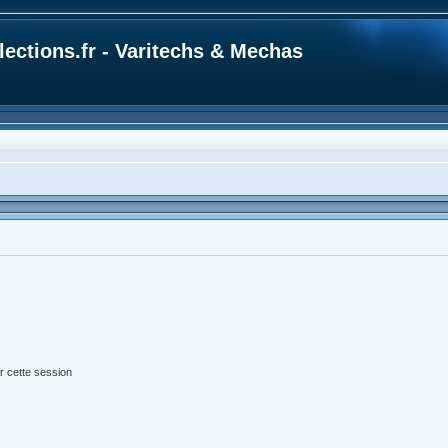
ections.fr - Varitechs & Mechas
r cette session