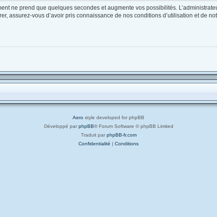
ement ne prend que quelques secondes et augmente vos possibilités. L’administrat
, assurez-vous d’avoir pris connaissance de nos conditions d’utilisation et de notre
Aero
style developed for phpBB
Développé par
phpBB
® Forum Software © phpBB Limited
Traduit par
phpBB-fr.com
Confidentialité
|
Conditions