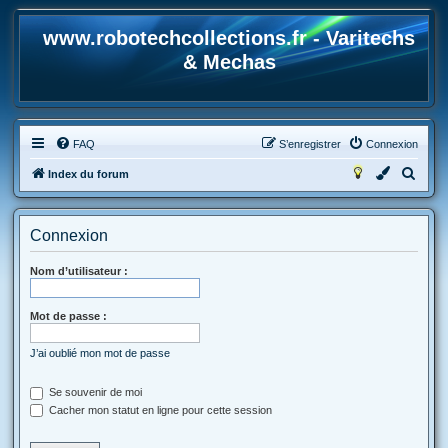
www.robotechcollections.fr - Varitechs
& Mechas
FAQ
S’enregistrer
Connexion
R
Index du forum
e
c
Connexion
h
e
Nom d’utilisateur :
r
Mot de passe :
c
h
J’ai oublié mon mot de passe
e
r
Se souvenir de moi
Cacher mon statut en ligne pour cette session