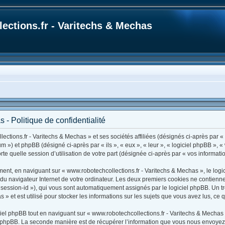
ections.fr - Varitechs & Mechas
 - Politique de confidentialité
ctions.fr - Varitechs & Mechas » et ses sociétés affiliées (désignés ci-après par « 
rum ») et phpBB (désigné ci-après par « ils », « eux », « leur », « logiciel phpBB 
rte quelle session d’utilisation de votre part (désignée ci-après par « vos informatio
ent, en naviguant sur « www.robotechcollections.fr - Varitechs & Mechas », le logi
s du navigateur Internet de votre ordinateur. Les deux premiers cookies ne contiennen
r « session-id »), qui vous sont automatiquement assignés par le logiciel phpBB. Un
 » et est utilisé pour stocker les informations sur les sujets que vous avez lus, ce 
l phpBB tout en naviguant sur « www.robotechcollections.fr - Varitechs & Mechas 
 phpBB. La seconde manière est de récupérer l’information que vous nous envoyez et 