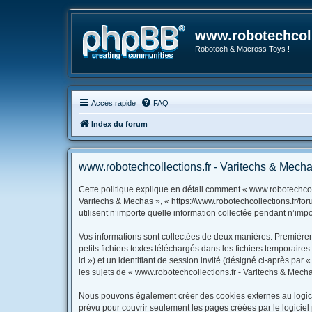
www.robotechcoll
Robotech & Macross Toys !
Accès rapide
FAQ
Index du forum
www.robotechcollections.fr - Varitechs & Mechas
Cette politique explique en détail comment « www.robotechcolle
Varitechs & Mechas », « https://www.robotechcollections.fr/fo
utilisent n’importe quelle information collectée pendant n’impo
Vos informations sont collectées de deux manières. Premièrem
petits fichiers textes téléchargés dans les fichiers temporaire
id ») et un identifiant de session invité (désigné ci-après pa
les sujets de « www.robotechcollections.fr - Varitechs & Mechas
Nous pouvons également créer des cookies externes au logicie
prévu pour couvrir seulement les pages créées par le logiciel