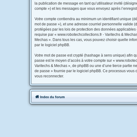
la publication de message en tant qu’utilisateur invité (désig
compte ») et les messages que vous envoyez après l’enregistr
Votre compte contiendra au minimum un identifiant unique (dés
mot de passe »), et une adresse courriel personnelle valide (d
protégées par les lois de protection des données applicables 
requise par « www.robotechcollections.fr - Varitechs & Mechas 
Mechas ». Dans tous les cas, vous pouvez choisir quelle infor
par le logiciel phpBB.
Votre mot de passe est crypté (hashage à sens unique) afin qu’
passe est le moyen d’accès à votre compte sur « www.robotech
Varitechs & Mechas », de phpBB ou une d’une tierce partie ne
de passe » fournie par le logiciel phpBB. Ce processus vous d
vous reconnecter.
Index du forum