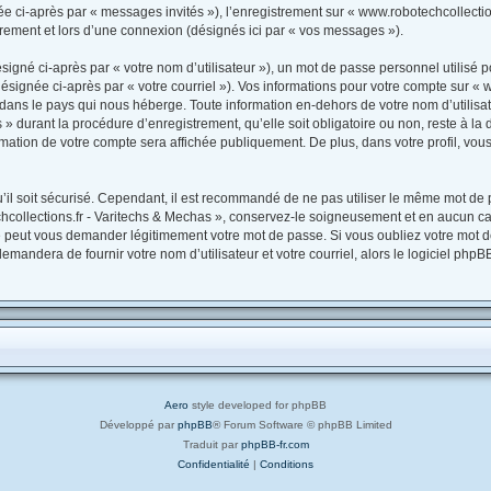
née ci-après par « messages invités »), l’enregistrement sur « www.robotechcollectio
ement et lors d’une connexion (désignés ici par « vos messages »).
igné ci-après par « votre nom d’utilisateur »), un mot de passe personnel utilisé p
ésignée ci-après par « votre courriel »). Vos informations pour votre compte sur « 
dans le pays qui nous héberge. Toute information en-dehors de votre nom d’utilisat
» durant la procédure d’enregistrement, qu’elle soit obligatoire ou non, reste à la 
mation de votre compte sera affichée publiquement. De plus, dans votre profil, vou
il soit sécurisé. Cependant, il est recommandé de ne pas utiliser le même mot de pa
collections.fr - Varitechs & Mechas », conservez-le soigneusement et en aucun cas
 peut vous demander légitimement votre mot de passe. Si vous oubliez votre mot de 
emandera de fournir votre nom d’utilisateur et votre courriel, alors le logiciel p
Aero
style developed for phpBB
Développé par
phpBB
® Forum Software © phpBB Limited
Traduit par
phpBB-fr.com
Confidentialité
|
Conditions