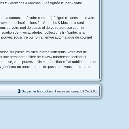
ns.fr - Varitechs & Mechas » (désignée ici par « votre
our la connexion à votre compte (désigné ci-après par « votre
www.robotechcollections.fr - Varitechs & Mechas » sont
eur, de votre mot de passe et de votre adresse courriel
discrétion de « www.robotechcollections.fr - Varitechs &
s pouvez souscrire ou non à l’envoi automatique de courriel
sse sur plusieurs sites Internet différents. Votre mot de
 une personne affiliée de « www.robotechcollections.fr -
passe, vous pouvez utiliser la fonction « J’ai oublié mon mot
hpBB générera un nouveau mot de passe qui vous permettra de
Supprimer les cookies
Heures au format
UTC+02:00